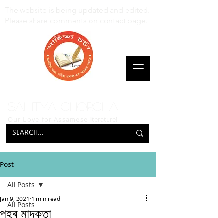
The website is being updated and edited.
Please share comments on contact page.
Sahitya Chorcha
Our Love for Assamese
literature!
Post
All Posts
Jan 9, 2021
1 min read
All Posts
পুহৰ মাদকতা