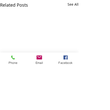
Related Posts
See All
Phone
Email
Facebook
Comments
হেঙুলী ৰহণ
ভাদৰ হৰিধ্বনি