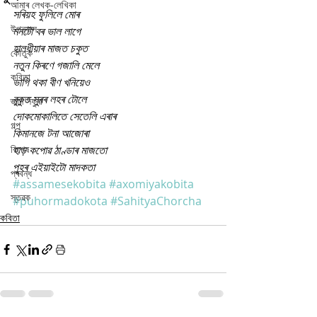
আমাৰ লেখক-লেখিকা
সৰিয়হ ফুলিলে মোৰ
উপন্যাস
মনটো বৰ ভাল লাগে
হালধীয়াৰ মাজত চকুত
কৌতুক
নতুন কিৰণে গজালি মেলে
কবিতা
ভাগি থকা বীণ খনিয়েও
বুকুত সুৰৰ লহৰ টোলে
জ্ঞান সঁফুৰা
দোকমোকালিতে সেতেলি এৰাৰ
গল্প
কিমানজে টনা আজোৰা
বিশেষ
হাড় কপোৱ ঠাণ্ডাৰ মাজতো
পুহৰ এইয়াইটো মাদকতা
প্ৰবন্ধ
#assamesekobita
#axomiyakobita
স্তৱক
#puhormadokota
#SahityaChorcha
কবিতা