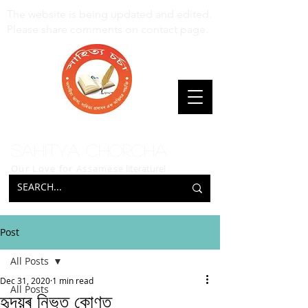
The website is being updated and edited.
Please share comments on contact page.
Sahitya Chorcha
Our Love for Assamese
literature!
Post
All Posts
Dec 31, 2020
1 min read
All Posts
হৃদয়ৰ নিভৃত কোণত