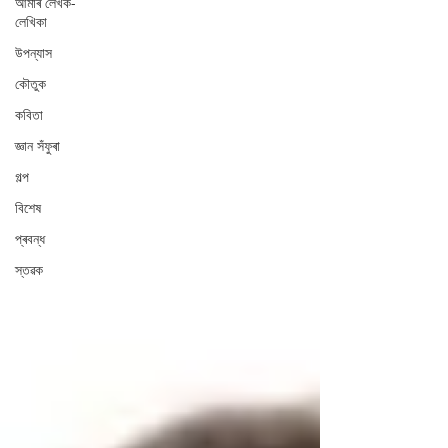
আমাৰ লেখক-
লেখিকা
উপন্যাস
কৌতুক
কবিতা
জ্ঞান সঁফুৰা
গল্প
বিশেষ
প্ৰবন্ধ
স্তৱক