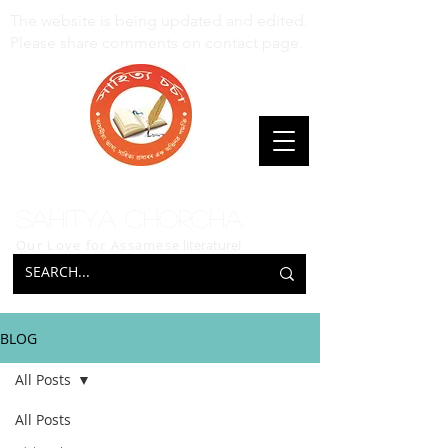
The website is being updated and edited.
Please share comments on contact page.
Sahitya Chorcha
Our Love for Assamese
literature!
BLOG
All Posts
All Posts