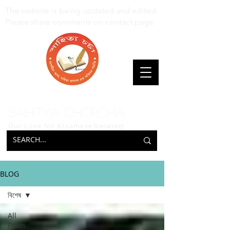
The website is being updated and edited.
Please share comments on contact page.
Sahitya Chorcha
Our Love for Assamese
literature!
BLOG
বিশেষ
All
Posts