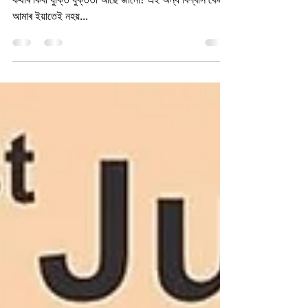
বিজ্ঞান ইত্যাদি-(খণ্ড১)
মেকুৰী ৰাস্তাৰে পাৰ হৈ গ’লে গাড়ী ৰখাই দিব লাগে নেকি? এই
কথাৰ কিবা যুক্তি যুক্ততা আছে জানো? এই অন্ধ বিশ্বাস কেৱল
আমাৰ ইয়াতেই নহয়...