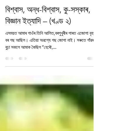
Sahitya Chorcha
Jul 11, 2021
2 min read
বিশ্বাস, অন্ধ-বিশ্বাস, কু-সস্কাৰ,
বিজ্ঞান ইত্যাদি – (খণ্ড ২)
এসময়ত আমাৰ গাওঁৰ তিনি আলিত,বৰপুখুৰীৰ পাৰত এজোপা বৃহৎ
বৰ গছ আছিল। এতিয়া অৱশ্যে গছ জোপা নাই। সৰুতে গাঁৱৰ
বুঢ়া সকলে আমাক কৈছিল “হেৰৌ,...