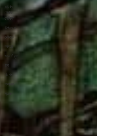
আমাৰ
লেখক-
লেখিকা
উপন্যাস
কৌতুক
কবিতা
জ্ঞান সঁফুৰা
গল্প
বিশেষ
প্ৰবন্ধ
স্তৱক