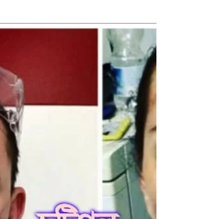
জৰুৰীকালীন ভাৱে ব্ৰিটিছ চৰকাৰে বহু কৈশোৰ লৰা ছোৱালীক
বলপূৰ্বক ভাৱে সৈন্য বাহিনীত ভৰ্তি...