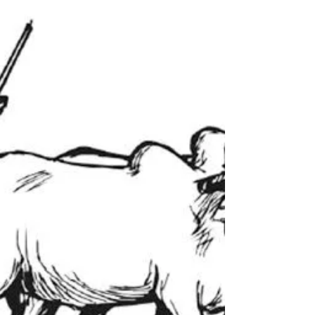
মাঁক জগত জননীৰূপে আমি পূজো। কিন্তু তোমাৰ এইটো কি ৰূপ
মাঁ? মইতো তোমাৰেই অংশ। তোমাৰ ভৰসাতেই এই জগত খনলৈ
আহিছিলোঁ। মোৰ অতিকৈ কোমল কণমানি...