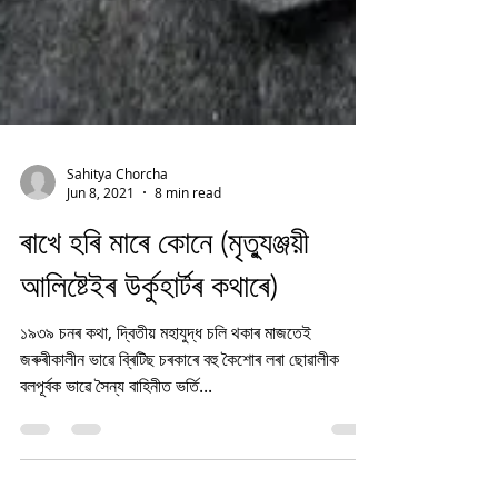
Sahitya Chorcha
Jun 8, 2021
8 min read
ৰাখে হৰি মাৰে কোনে (মৃত্যুঞ্জয়ী
আলিষ্টেইৰ উৰ্কুহাৰ্টৰ কথাৰে)
১৯৩৯ চনৰ কথা, দ্বিতীয় মহাযুদ্ধ চলি থকাৰ মাজতেই