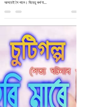
Sahitya Chorcha
Jun 2, 2021
3 min read
ডাক্তৰ আৰু কৰ’ণা মহামাৰী
সদায়ৰ দৰে আজিও ভাত কেইগৰা নাখে মূখে ভৰাই ডাঃ তৃষা দাসে
দৌৰা দৌৰিকৈ ডিউতিলৈ লৰ মাৰিলে। ৱাৰ্ডত ঠিক পাঁচ মিনিট
আগতেই গৈ পালে। যিহেতু কৰ’ণা...