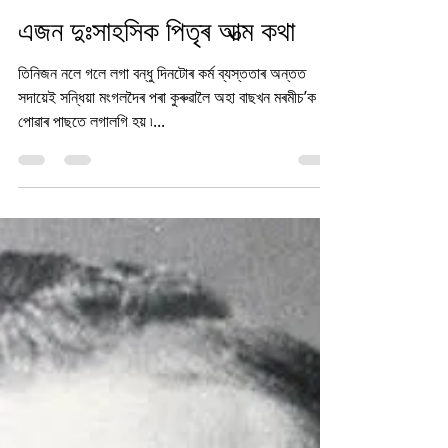
Sahitya Chorcha
Jul 7, 2021
5 min read
এজন দুঃসাহসিক পিতৃৰ আত্ম কথা
তিনিজন নলে গলে লগা বন্ধু দিনটোৰ কৰ্ম ব্যস্ততাৰ অন্তত
সদায়েই সন্ধিয়া মংগলদৈৰ পৰা কুৰুৱালৈ অহা বাছখন মৰমীচ’ক
পোৱাৰ পাছতে লগালগি হয় ৷...