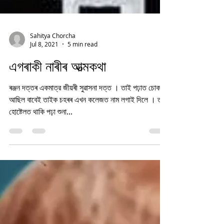
Sahitya Chorcha
Jul 8, 2021
5 min read
এগৰাকী নাৰীৰ আত্মকথা
ৰঞ্জন দত্তৰ একমাত্র জীয়ৰী সুৱাসনা দত্ত । তাই পঢ়াত চোকা
আছিল বাবেই তাইক চহৰৰ এখন কলেজত নাম লগাই দিলে । তাই
হোষ্টেলত থাকি পঢ়া শুনা...