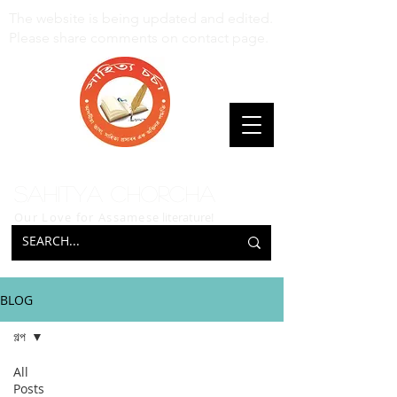
The website is being updated and edited.
Please share comments on contact page.
Sahitya Chorcha
Our Love for Assamese
literature!
BLOG
গল্প
All
Posts