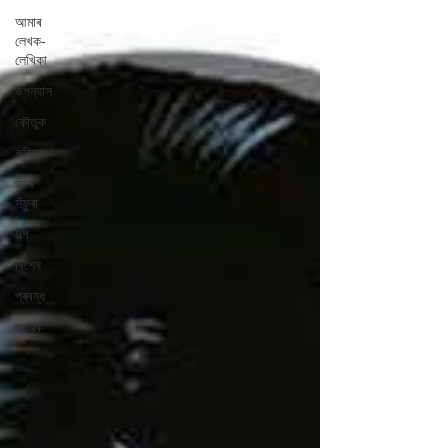
আমাৰ
লেখক-
লেখিকা
উপন্যাস
কৌতুক
কবিতা
জ্ঞান
সঁফুৰা
গল্প
বিশেষ
প্ৰবন্ধ
স্তৱক