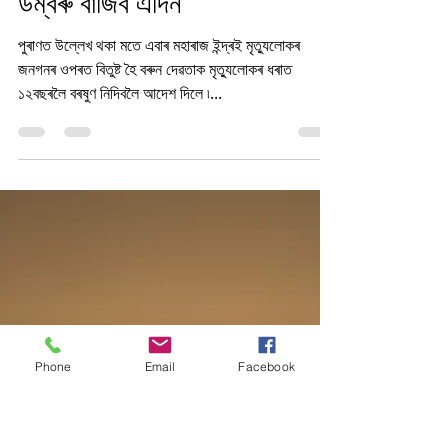
Sahitya Chorcha
May 15, 2021
2 min read
ডম্বৰু বাজিব এদিন
পুৰাণত উল্লেখ থকা মতে এবাৰ মহাৰাজ ইন্দ্ৰই মৃত্যুলোকৰ
জনগনৰ ওপৰত বিতুষ্ট হৈ বৰুন দেৱতাক মৃত্যুলোকৰ ধৰাত
১২বছৰলৈ বৰষুণ নিদিবলৈ আদেশ দিলে ৷...
Phone
Email
Facebook