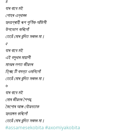
৪
যাৰ বাবে মই
পোহৰ এন্ধাৰৰ
হৃদয়গ্ৰাহী ৰূপ পূৰ্ণিমা-আঁউসী
উপভোগ কৰিলোঁ
তেৱেঁ মোৰ বন্দিত মৰমৰ মা।
৫
যাৰ বাবে মই
এই বসুধাৰ মায়াপী
মানৱৰ লগত জীৱনৰ
ত্ৰিছ টি বসন্ত ওমলিলোঁ
তেৱেঁ মোৰ বন্দিত মৰমৰ মা।
৬
যাৰ বাবে মই
মোৰ জীৱনৰ শৈশৱ,
কৈশোৰ আৰু যৌৱনতাক
হৃদয়ঙ্গম কৰিলোঁ
তেৱেঁ মোৰ বন্দিত মৰমৰ মা।
#assamesekobita
#axomiyakobita