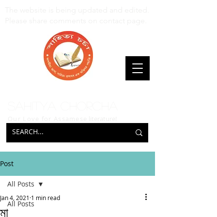
The website is being updated and edited.
Please share comments on contact page.
Sahitya Chorcha
Our Love for Assamese
literature!
Post
All Posts
Jan 4, 2021
1 min read
All Posts
মা