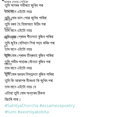
আমাৰ লেখক-লেখিকা
তুমি সাগৰৰ গভীৰতা জুখিব পৰা
উপন্যাস
তাৰ মানে এইটো নহয়
তুমি মোৰ ভাল পোৱা জুখিব পাৰিবা 
কৌতুক
তুমি বৰফ হৈ হিমালয়ত উঠিব পৰা
কবিতা
তাৰ মানে এইটো নহয়
তুমি মোৰ প্ৰেমৰ শীতলতা বুজিব পাৰিবা 
জ্ঞান সঁফুৰা
তুমি জুইৰ হেলিহান শিখা সহ্য কৰিব পৰা
গল্প
তাৰ মানে এইটো নহয়
বিশেষ
তুমি মোৰ প্ৰেমৰ তীব্ৰদাহ বুজিব পাৰিবা 
তুমি গভীৰ পাহাৰৰ মৌনতা বুজিব পৰা
প্ৰবন্ধ
তাৰ মানে এইটো নহয়
স্তৱক
তুমি মোৰ হৃদয়ৰ নিস্তব্দতা বুজিব পাৰিবা 
তুমি কি আকাশৰ নীনগুনা কি জুখিব পৰা
তাৰ মানে এইটো নহয় যে
এতিয়া তুমি মোৰ অন্তৰৰ ঠিকনা
বিচাৰি পাবা।
#SahityaChorcha
#assamesepoetry
#tumi
#axomiyakobita