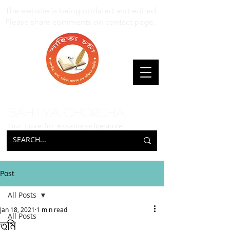
The website is being updated and edited.
Please share comments on contact page.
Sahitya Chorcha
Our Love for Assamese
literature!
Post
All Posts
Jan 18, 2021
1 min read
All Posts
তুমি