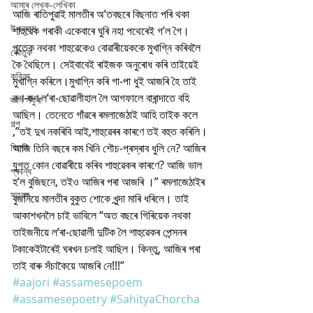
আমাৰ লেখক-লেখিকা
আজি ৰাতিপুৱাই মালতীৰ অ’তবছৰে বিছনাত পৰি থকা 
উপন্যাস
শাহুৱেক গৰাকী একেবাৰে ঘুৰি নহা পথেৰেই গ’ল গৈ। 
পুতেক নথকা শাহুৱেকেও বোৱাৰীয়েককে মুখাগ্নি কৰিবলৈ 
কৌতুক
কৈ থৈছিলে। সেইবাবেই ৰাইজক অনুৰোধ কৰি তাইয়েই 
কবিতা
মুখাগ্নি কৰিলে।মুখাগ্নি কৰি গা-পা ধুই আজৰি হৈ তাই 
কণ-কণ ল’ৰা-ছোৱালীহাল লৈ আগফালে বাৰান্দাতে বহি 
জ্ঞান সঁফুৰা
আছিল। তেনেতে গাঁৱৰে ৰমলাজেঠাই আহি তাইক কলে 
গল্প
,”তই দুখ নকৰিবি আই,শাহুৱেৰৰ কাৰণে তই বহুত কৰিলি। 
বিশেষ
আজি তিনি বছৰে কম খিনি শৌচ-প্ৰস্ৰাব ধুলি নে? আজিৰ 
যুগত কোন বোৱাৰীয়ে কৰিব শাহুৱেকৰ কাৰণে? আজি ভাল 
প্ৰবন্ধ
হ’ল বুজিছনে, তইও আজিৰ পৰা আজৰি ।” ৰমলাজেঠাইৰ 
স্তৱক
বুজনিয়ে মালতীৰ বুকুত শোকে খুন্দা মাৰি ধৰিলে। তাই 
আকাশখনলৈ চাই ভাবিলে “অত বছৰে গিৰিয়েক নথকা 
তাইজনীয়ে ল’ৰা-ছোৱালী দুটিক লৈ শাহুৱেকৰ পেন্সনৰ 
টকাকেইটাৰেই ঘৰখন চলাই আছিল। কিন্তু, আজিৰ পৰা 
তাই বাৰু সঁচাকৈয়ে আজৰি নে!!!”
#aajori
#assamesepoem
#assamesepoetry
#SahityaChorcha