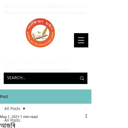
The website is being updated and edited.
Please share comments on contact page.
Sahitya Chorcha
Our Love for Assamese
literature!
Post
All Posts
May 1, 2021
1 min read
All Posts
আজৰি