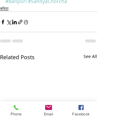
#Banpori
#SahityaChorcha
কবিতা
Related Posts
See All
Phone
Email
Facebook