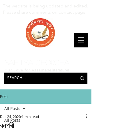
The website is being updated and edited.
Please share comments on contact page.
Sahitya Chorcha
Our Love for Assamese
literature!
Post
All Posts
Dec 24, 2020
1 min read
All Posts
বনপৰী