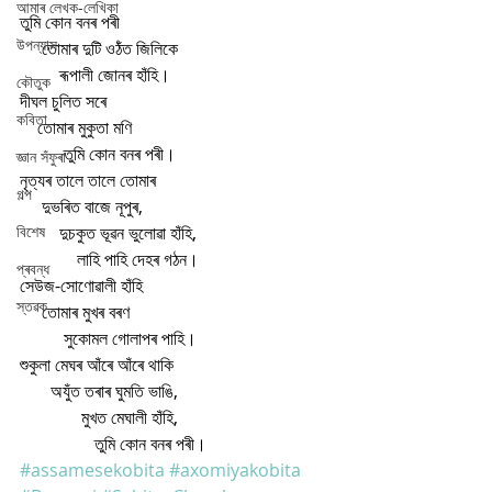
আমাৰ লেখক-লেখিকা
তুমি কোন বনৰ পৰী
উপন্যাস
     তোমাৰ দুটি ওঠঁত জিলিকে
         ৰূপালী জোনৰ হাঁহি। 
কৌতুক
দীঘল চুলিত সৰে
কবিতা
    তোমাৰ মুকুতা মণি
          তুমি কোন বনৰ পৰী। 
জ্ঞান সঁফুৰা
নৃত্যৰ তালে তালে তোমাৰ
গল্প
     দুভৰিত বাজে নূপুৰ,
বিশেষ
         দুচকুত ভূৱন ভুলোৱা হাঁহি,
             লাহি পাহি দেহৰ গঠন। 
প্ৰবন্ধ
সেউজ-সোণোৱালী হাঁহি
স্তৱক
     তোমাৰ মুখৰ বৰণ
          সুকোমল গোলাপৰ পাহি। 
শুকুলা মেঘৰ আঁৰে আঁৰে থাকি
       অযুঁত তৰাৰ ঘুমতি ভাঙি,
              মুখত মেঘালী হাঁহি,
                 তুমি কোন বনৰ পৰী।
#assamesekobita
#axomiyakobita