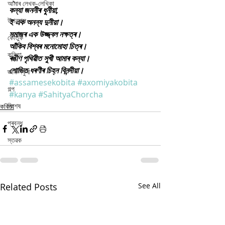
আমাৰ লেখক-লেখিকা
কন্যা জননীৰ ধুনীয়া,
উপন্যাস
ই এক অনন্য দুনীয়া।
সমাজৰ এক উজ্জ্বল নক্ষত্ৰ।
কৌতুক
আঁকিব বিশ্বৰ মনোমোহা চিত্ৰ।
কবিতা
ৰঙীণ পৃথিৱীত সুখী আমাৰ কন্যা।
শোভিত ধৰণীৰ চিহ্ন বিনন্দীয়া।
জ্ঞান সঁফুৰা
#assamesekobita
#axomiyakobita
গল্প
#kanya
#SahityaChorcha
বিশেষ
কবিতা
প্ৰবন্ধ
স্তৱক
Related Posts
See All