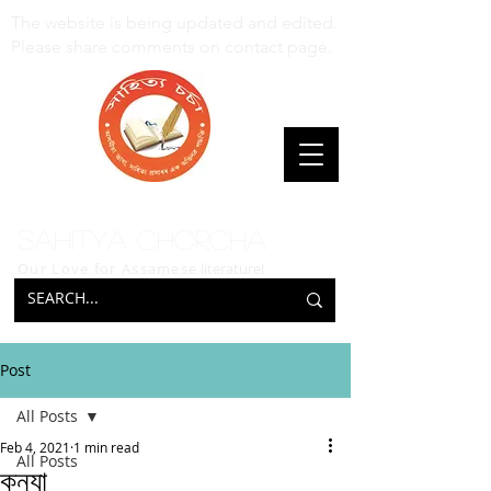
The website is being updated and edited.
Please share comments on contact page.
Sahitya Chorcha
Our Love for Assamese
literature!
Post
All Posts
Feb 4, 2021
1 min read
All Posts
কন্যা