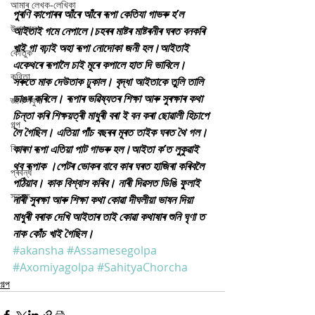
আমাৰ লেখক-লেখিকা
পুৰণি কাপোৰৰ আঁৰে আঁৰে ৰূপা কেতিযা গাভৰু হ’ল 
উপন্যাস
আইতাই গমে নেপালে।চহৰৰ মাষ্টৰ মাষ্টৰনীৰ ঘৰত বনকৰি 
খাই গা বঢ়াই অহা ৰূপা নোদোকা জনী হল।আইতাই 
কৌতুক
একেথৰে ৰূপালৈ চাই মূৰে কপালে হাত দি ভাবিলে। 
কবিতা
সৰুতে মাক দেউতাক ঢুকাল। বৃদ্ধা আইতাকে তুলি তালি 
ডাঙৰ কৰিলে। ৰূপাৰ ভৱিষ্যতৰ শিক্ষা আৰু সুৰক্ষাৰ কথা 
জ্ঞান সঁফুৰা
চিন্তা কৰি শিক্ষয়ত্ৰী মাধুৰী বৰা ই বন কৰা ছোৱালী হিচাপে 
গল্প
লৈ গৈছিল। এতিয়া পাঁচ বছৰৰ মূৰত তাইক ঘৰত থৈ গল।
বিশেষ
কাৰণ ৰূপা এতিয়া পাট গাভৰু হল।আইতা ক’ত লুকুৱাই 
থব ৰূপাক ।পেটৰ ভোকৰ বাবে কাৰ ঘৰত হাজিৰা কৰিবলৈ 
প্ৰবন্ধ
পঠিয়াব। কাক বিশ্বাস কৰিব। নাৰী দিৱসত ডিঙি ফুলাই 
স্তৱক
নাৰী সুৰক্ষা আৰু শিক্ষা কথা কোৱা দীঘলীয়া ভাষন দিয়া
মাধুৰী বৰাক দেখি আইতাৰ তাই কোৱা কথাষাৰ শুনি ঘৃণা ত 
নাক কোঁচ খাই গৈছিল।
#akansha
#Assamesegolpa
#Axomiyagolpa
#SahityaChorcha
গল্প