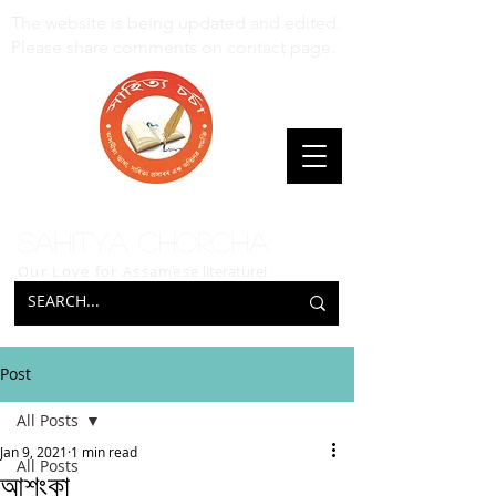
The website is being updated and edited.
Please share comments on contact page.
Sahitya Chorcha
Our Love for Assamese
literature!
Post
All Posts
Jan 9, 2021
1 min read
All Posts
আশংকা