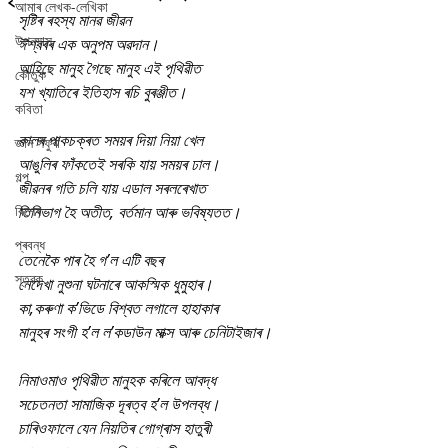
আমাৰ লেখক-লেখিকা
সৃষ্টিৰ ৰহস্য মানৱ জীৱন
উপন্যাস
ঈশ্বৰৰ এক অনুপম অৱদান।
আহিছে মানুহ গৈছে মানুহ এই পৃথিৱীত
কৌতুক
যশ খ্যাতিৰে ইতিহাস ৰচি বুৰঞ্জীত‌।
কবিতা
কালৰ পাকচক্ৰত সময়ৰ দিয়া নিয়া খেল
জ্ঞান সঁফুৰা
আঙুলিৰ ফাঁকতেই সৰকি যায় সময়ৰ ঢাল।
গল্প
জীৱনৰ গতি চলি যায় এডাল সৰলৰেখাত
বিশেষ
তিনিভাগ‌ হৈ অতীত, বৰ্তমান আৰু ভবিষ্যতত।
প্ৰবন্ধ
তেনেকৈ ‌পাৰ হৈ গ’ল এটি বছৰ
স্তৱক
নেদেখা নুশুনা ঘটনাৰে আকস্মিক ধুমুহাৰ।
কা,কৰুণা ক’ভিডে বিশ্বত লগালে হাহাকাৰ
মানুহৰ সংগী হ’ল ল’কডাউন মাক্স আৰু চেনিটাইজাৰ‌।
নিমাওমাও‌ পৃথিৱী‌ত মানুহক কৰিলে আবদ্ধ
সচেতনতা সামাজিক দূৰত্ব হ’ল উপলব্ধ।
চাৰিওফালে যেন নিয়তিৰ গোগ্ৰাস হাতুৰী