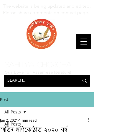
The website is being updated and edited.
Please share comments on contact page.
Sahitya Chorcha
Our Love for Assamese
literature!
Post
All Posts
Jan 2, 2021
1 min read
All Posts
স্মৃতিৰ মণিকোঠাত ২০২০ বৰ্ষ