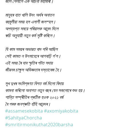
জাল পেলালে এক অচিনা মহামাৰী‌।
‌মানুহৰ হাত খালি উদং অৰ্থৰ অনাতন
বহুমূলীয়া সময় হল এলাগী‌ জল‌স্হল।
‌অপয্যপ্ত সময়ে পৰিয়ালক‌‌ আনন্দ দিলে
ৰুচি অনুযায়ী নতুন কৰ্ম সৃষ্টি কৰিলে।
যি কাম সময়ৰ অভাৱত বাদ‌ পৰি আছিল
সেই কামত ন উৎসাহেৰে আগবাঢ়ি গ’ল।
এই সময় ৰৈ যাব স্মৃতিৰ পটত‌‌ সদায়
জীৱনৰ চাক্ষুস অভিজ্ঞতাৰ দস্তাবেজ হৈ।
সুখ দুখৰ সংমিশ্ৰণত বিগত বৰ্ষ দিলো‌ বিদায়
কামনা কৰিলো অনাগত নতুন বছৰ যেন সকলোৰে‌ শুভ হয়।
শান্তি সম্প্ৰীতিৰ প্ৰতীক হওক ২০২১ বৰ্ষ
বৈ পৰক জনশ্ৰুতি হাঁহি আনন্দৰ‌।
#assamesekobita
#axomiyakobita
#SahityaChorcha
#smritirmonikuthat2020barsha