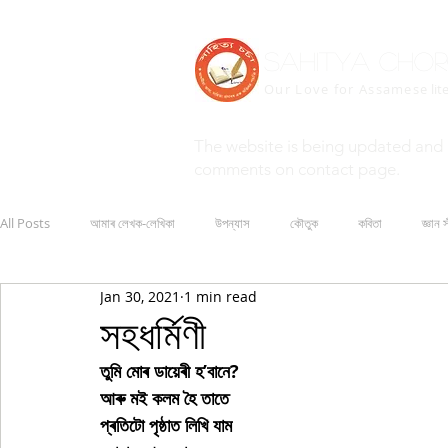
Sahitya Cho
Our Love for Assamese
lit
The website is being updated and 
comments on contact page.
All Posts
আমাৰ লেখক-লেখিকা
উপন্যাস
কৌতুক
কবিতা
জ্ঞান স
Jan 30, 2021
1 min read
সহধৰ্মিণী
তুমি মোৰ ডায়েৰী হ’বানে?
আৰু মই কলম হৈ তাতে
প্ৰতিটো পৃষ্ঠাত লিখি যাম