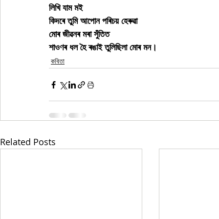
লিখি যাম মই
কিদৰে তুমি আপোন পৰিচয় হেৰুৱা
মোৰ জীৱনৰ মৰা সুঁতিত
শাওণৰ ধল হৈ ৰঙাই তুলিছিলা মোৰ মন।
কবিতা
Related Posts