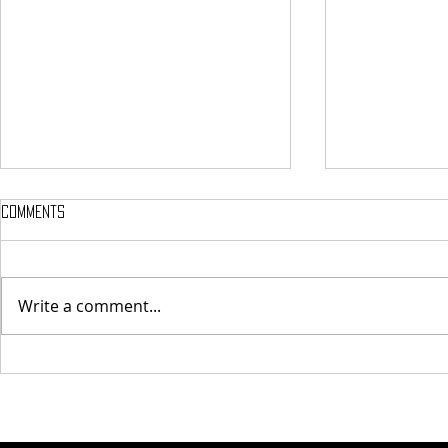
Comments
হেঙুলী ৰহণ
প্ৰেম বিৰোধী মই
Write a comment...