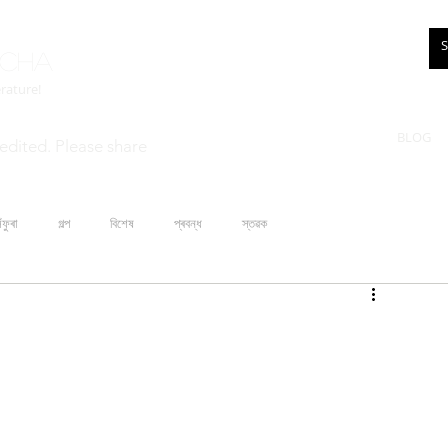
rcha
erature!
BLOG
edited. Please share
ঁফুৰা
গল্প
বিশেষ
প্ৰবন্ধ
স্তৱক