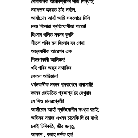
ৰোগীজনক আত্মবিশ্বাসৰ সাজ পিন্ধাই;
নৱাগতৰ হৃদয়ত ঠাই লবলৈ,
আহাঁচোন আহাঁ আমি সকলোৱে মিলি
মৰম বিলোৱা প্ৰতিযোগীতা পাতো!
হিংসাৰ থলিত মৰমৰ বুলনি
শীতল পৰিব মন হিংসাৰ হব শেষ!
অস্ত্ৰধাৰীক আৱেগৰ এক
শিহৰণকাৰী আলিঙ্গন!
খহি পৰিব অস্ত্ৰ নাথাকিব
কোনো অভিমান!
ধৰ্ষনকাৰীক মৰমৰ শব্দবাণেৰে ধাৰাসায়ী!
জ্ঞানৰ জেউতিত প্ৰকাশ্য হৈ দেখুৱাব
যে সিও মানৱপ্ৰেমী!
আহাঁচোন আহাঁ প্ৰতিযোগীৰ সংখ্যা বঢ়াই;
অভিনৱ সমাজ এখনৰ চানেকি দি থৈ যাওঁ!
চৰাই চিৰিকতি, জীৱ জন্তু,
আকাশ , বতাহ দৰ্শক হব!