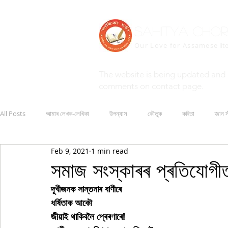
Sahitya Cho
Our Love for Assamese
lit
The website is being updated and 
comments on contact page.
All Posts
আমাৰ লেখক-লেখিকা
উপন্যাস
কৌতুক
কবিতা
জ্ঞান স
Feb 9, 2021
1 min read
সমাজ সংস্কাৰৰ প্ৰতিযোগী
দূখীজনক সান্তনাৰ বাণীৰে
ধৰ্ষিতাক আকৌ
জীয়াই থাকিবলৈ প্ৰেৰণাৰে!