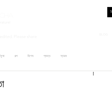
rcha
erature!
BLOG
edited. Please share
ঁফুৰা
গল্প
বিশেষ
প্ৰবন্ধ
স্তৱক
তা