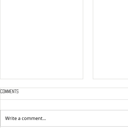
Comments
হেঙুলী ৰহণ
প্ৰেম বিৰোধী মই
Write a comment...