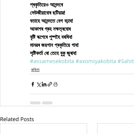
প্ৰকৃতিয়েও আনন্দৰে
সেউজীয়াবোৰ ছটিয়াৱ!
বতাহে আনন্দতে বেগ বঢ়াব!
আকাশৰ গ্ৰহ নক্ষত্ৰবোৰ
বৃষ্টি ৰূপেৰে পুষ্পহৈ বৰষিব!
মানৱৰ জয়গান প্ৰকৃতিয়ে গাব!
সৃষ্টিকৰ্তা ৰো তেহে বুকু জুৰাব!
#assamesekobita
#axomiyakobita
#Sahi
কবিতা
Related Posts