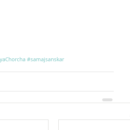
tyaChorcha
#samajsanskar