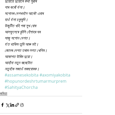
দুয়োয়ে দুয়োৰে কথা সুঁৱৰি
পাৰ কৰোঁ ব’লা।
সপোনৰ দেশখনলৈ আকৌ এবাৰ
যাওঁ ব’লা চকুমুদি।
উজুটিত খহি পৰা সুখ বোৰ
আলফুলেৰে বুটলি হেঁপাহৰ ঘৰ
সাজু সপোন দেশত।
য’ত থাকিম তুমি আৰু মই।
জোনৰ দেশত তৰাৰ লগত খেলিম।
আকাশত উৰিম দুয়ো।
আহাঁনা নতুন বছৰটোত
নতুনকৈ সজাওঁ মৰমবোৰক।
#assamesekobita
#axomiyakobita
#hopunordeshrtumarmurprem
#SahityaChorcha
কবিতা