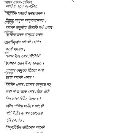
আমাৰ লেখক-লেখিকা
আহাঁনা নতুন বছৰটোত
উপন্যাস
নতুনকৈ সজাওঁ মৰমবোৰক।
হিয়াৰ আকুল আহ্বানবোৰক।
কৌতুক
আকৌ নতুনকৈ চিনাকি হওঁ এবাৰ
কবিতা
সপোনবোৰক বাস্তৱ কৰাৰ
হেপাঁহবোৰ আকৌ ৰোপণ
জ্ঞান সঁফুৰা
কৰোঁ হৃদয়ত।
গল্প
মৰমৰ বীজ বোৰ সিঁচিদিওঁ
বিশেষ
তোমাক মোৰ উকা হৃদয়ত।
প্ৰেমৰ বৰষুণত তিতো ব’লা
প্ৰবন্ধ
দুয়ো আকৌ এবাৰ।
স্তৱক
আকৌ এবাৰ তোমাৰ দুচকুৱে বহু
কথা ক’বা আৰু মোৰ মৌন ওঁঠে
দিম ভাষা বিহীন উত্তৰ।
ৰঙীল পখিলা জনীয়ে আকৌ
নাচি উঠিব হৃদয়ৰ কোনোবা
এটা কোণত।
নিদ্ৰাবিহীন ৰাতিবোৰ আকৌ