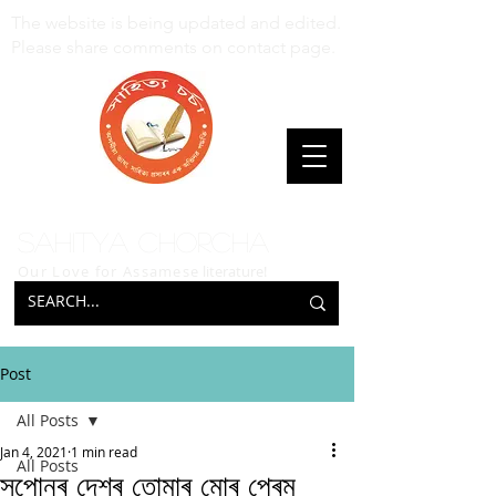
The website is being updated and edited.
Please share comments on contact page.
Sahitya Chorcha
Our Love for Assamese
literature!
Post
All Posts
Jan 4, 2021
1 min read
All Posts
সপোনৰ দেশৰ তোমাৰ মোৰ প্ৰেম