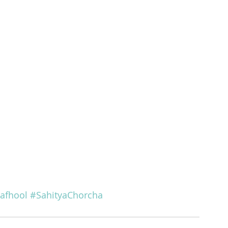
afhool
#SahityaChorcha