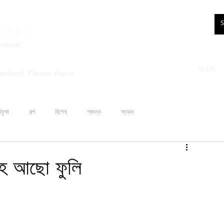
rcha
erature!
BLOG
edited. Please share
ঁফুৰা
গল্প
বিশেষ
প্ৰবন্ধ
স্তৱক
লহৈ আছো ফুলি