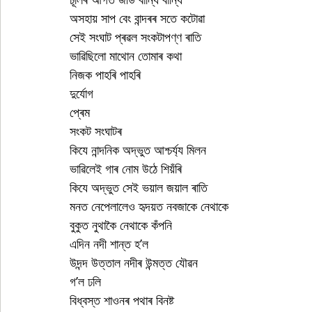
অসহায় সাপ বেং বান্দৰৰ সতে কটোৱা
সেই সংঘাট প্ৰৱল সংকটাপণ্ণ ৰাতি
ভাৱিছিলো মাথোন তোমাৰ কথা
নিজক পাহৰি পাহৰি
দুৰ্যোগ
প্ৰেম
সংকট সংঘাটৰ
কিযে নান্দনিক অদ্ভুত আশ্চৰ্য্য মিলন
ভাৱিলেই গাৰ নোম উঠে শিয়ঁৰি
কিযে অদ্ভুত সেই ভয়াল জয়াল ৰাতি
মনত নেপেলালেও হৃদয়ত নবজাকে নেথাকে
বুকুত নুথাকৈ নেথাকে কঁপনি 
এদিন নদী শান্ত হ’ল
উদন্দ উত্তাল নদীৰ উন্মত্ত যৌৱন
গ’ল ঢলি
বিধ্বস্ত শাওনৰ পথাৰ বিনষ্ট