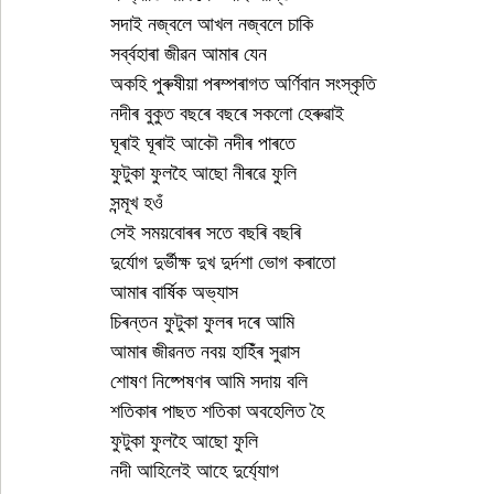
সদাই নজ্বলে আখল নজ্বলে চাকি
সৰ্ব্বহাৰা জীৱন আমাৰ যেন
অকহি পুৰুষীয়া পৰম্পৰাগত অৰ্ণিবান সংস্কৃতি
নদীৰ বুকুত বছৰে বছৰে সকলো হেৰুৱাই
ঘূৰাই ঘূৰাই আকৌ নদীৰ পাৰতে
ফুটুকা ফুলহৈ আছো নীৰৱে ফুলি 
সন্মূখ হওঁ
সেই সময়বোৰৰ সতে বছৰি বছৰি
দুৰ্যোগ দুৰ্ভীক্ষ দুখ দুৰ্দশা ভোগ কৰাতো
আমাৰ বাৰ্ষিক অভ্যাস
চিৰন্তন ফুটুকা ফুলৰ দৰে আমি
আমাৰ জীৱনত নবয় হাহিঁৰ সুৱাস
শোষণ নিষ্পেষণৰ আমি সদায় বলি
শতিকাৰ পাছত শতিকা অবহেলিত হৈ
ফুটুকা ফুলহৈ আছো ফুলি
নদী আহিলেই আহে দুৰ্য্যোগ