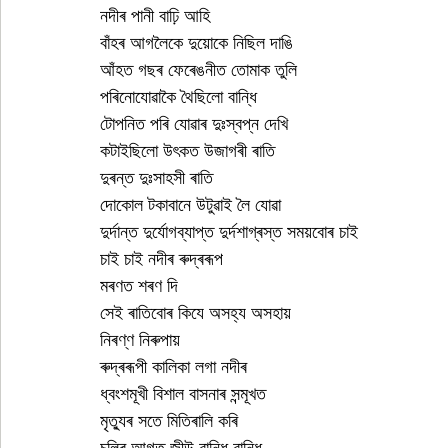
নদীৰ পানী বাঢ়ি আহি
বাঁহৰ আগলৈকে দুয়োকে নিছিল দাঙি
আঁহত গছৰ ফেৰেঙনীত তোমাক তুলি
পৰিনোযোৱাকৈ থৈছিলো বান্ধি
টোপনিত পৰি যোৱাৰ দুঃস্বপ্ন দেখি
কটাইছিলো উৎকত উজাগৰী ৰাতি
দুৰন্ত দুঃসাহসী ৰাতি
দোকোল টকাবানে উটুৱাই লৈ যোৱা
দুৰ্দান্ত দুৰ্যোগব্যাপ্ত দুৰ্দশাগ্ৰস্ত সময়বোৰ চাই
চাই চাই নদীৰ ৰুদ্ৰৰূপ
মৰণত শৰণ দি
সেই ৰাতিবোৰ কিযে অসহ্য অসহায়
নিৰণ্ণ নিৰুপায় 
ৰুদ্ৰৰূপী কালিকা লগা নদীৰ
ধ্বংশমূখী বিশাল বাসনাৰ সন্মূখত
মৃত্যুৰ সতে মিতিৰালি কৰি
চূলিৰ আগত জীউ বান্ধি বান্ধি