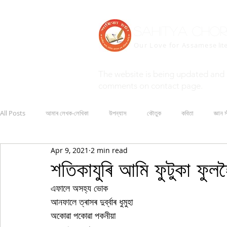
Sahitya Cho
Our Love for Assamese
lit
The website is being updated and 
comments on contact page.
All Posts
আমাৰ লেখক-লেখিকা
উপন্যাস
কৌতুক
কবিতা
জ্ঞান স
Apr 9, 2021
2 min read
শতিকাযুৰি আমি ফুটুকা ফু
এফালে অসহ্য ভোক
আনফালে ত্ৰাসৰ দুৰ্ব্বাৰ ধুমুহা
অকোৱা পকোৱা পকনীয়া