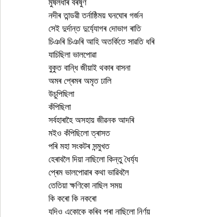
মুষলধাৰ বৰষুণ
নদীৰ তান্ডৱী তৰ্নাষ্ঠিময় ঘনঘোৰ গৰ্জন
সেই দুৰ্দান্ত দুৰ্য্যোগৰ দোভাগ ৰাতি
চিঞৰি চিঞৰি আহি অতৰ্কিতে সাৱতি ধৰি
যাচিছিলা ভালপোৱা
বুকুত বান্ধি জীয়াই থকাৰ বাসনা
অমৰ প্ৰেমৰ অমৃত ঢালি
উচুপিছিলা
কঁপিছিলা
সৰ্বহাৰাহৈ অসহায় জীৱনক আদৰি
মইও কঁপিছিলো ত্ৰাসত
পৰি মহা সংকটৰ সন্মুখত
হেৰাবলৈ দিয়া নাছিলো কিন্তু ধৈৰ্য্য
প্ৰেম ভালপোৱাৰ কথা ভাৱিবলৈ
তেতিয়া ক্ষণিকো নাছিল সময়
কি কৰো কি নকৰো
যদিও একোকে কৰিব পৰা নাছিলো নিৰ্ণয় 