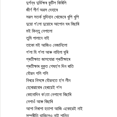
দুৰ্গন্ধ দুৰ্ভিক্ষৰ কুটিল কিৰিলি
জীৰ্ণ শীৰ্ণ অৱস দেহাৰে
সৱল সতৰ্ক সন্দিহান খোজেৰে খুপি খুপি
দুয়ো গ’লো দুয়োৰে আপোন ঘৰ বিছাৰি
মই কিন্তু নেপালো
তুমি পালানে নাই
তাকো মই আজিও নেজানিলো
গ’লা যি গ’লা আৰু নাহিলা ঘূৰি
প্ৰতীক্ষাত জাপযোৱা প্ৰতীক্ষাৰে
প্ৰতীক্ষাৰ বুকুত শেষহ’ল দিন ৰাতি
যৌৱন গলি গলি
নিৰৱে নিসঙ্গে যৌৱনতে হ’ল লীন
হেৰোৱাবোৰ হেৰায়েই গ’ল
কোনোদিন ক’তো নেপালো বিছাৰি
নেপাওঁ আৰু বিছাৰি
আশা নিৰাশা হতাশা আজি একোৱেই নাই
সম্প্ৰীতি থাকিলেও নাই শান্তি