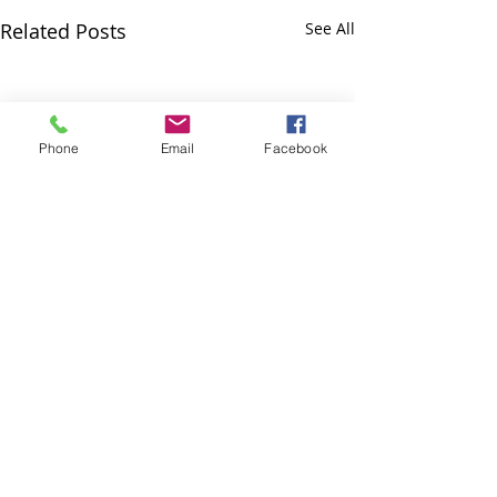
Related Posts
See All
Phone
Email
Facebook
Comments
হেঙুলী ৰহণ
ভাদৰ হৰিধ্বনি