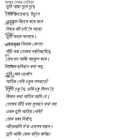
আমাৰ লেখক-লেখিকা
তুমি আছা দূৰে দূৰে,
উপন্যাস
মোৰ হৃদয়েখনে, উচুপে
তোমাক বিচাৰে বাৰে বাৰে
কৌতুক
নিৰৱে বাট চাই ৰৈ আছো
কবিতা
তুমি অহাৰ আশাৰে।
মোৰ মনৰ নিভাজ কোণত
জ্ঞান সঁফুৰা
সাঁচি ৰখা তোমাৰ প্ৰতিচ্ছবিয়ে,
গল্প
মোৰ মন আজি ব্যাকুল কৰে।
বিশেষ
তোমাৰ ছবিখনে কথা কয়,
তুমি মোৰ ওচৰলৈ
প্ৰবন্ধ
আহিবা নেকি চকুৰ পলকতে?
স্তৱক
চকুত চকু থৈ, চাৰি চকু মিলন হৈ
কিমান কথা পাতিম আমি যে।
তোমাৰ হাঁহি থকা মুখখনে কথা কয়
এবাৰ তুমি আহিবা নেকি?
মোক মৰম দিবলৈ,
আঁকোৱালি ল’বা এসাগৰ মৰমে।
তুমি আজি মোক বান্ধি ৰাখিছা