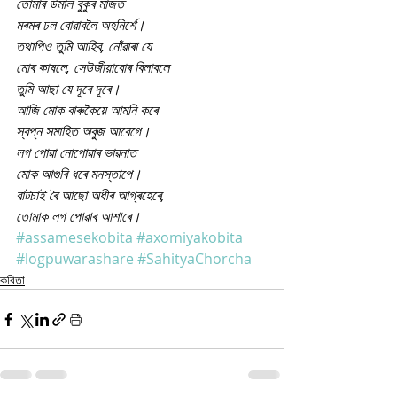
তোমাৰ উমাল বুকুৰ মাজত
মৰমৰ ঢল বোৱাবলৈ অহনিৰ্শে।
তথাপিও তুমি আহিব, নোঁৱাৰা যে
মোৰ কাষলে, সেউজীয়াবোৰ বিলাবলে
তুমি আছা যে দূৰে দূৰে।
আজি মোক বাৰুকৈয়ে আমনি কৰে
স্বপ্ন সমাহিত অবুজ আবেগে।
লগ পোৱা নোপোৱাৰ ভাৱনাত
মোক আগুৰি ধৰে মনস্তাপে।
বাটচাই ৰৈ আছো অধীৰ আগ্ৰহেৰে,
তোমাক লগ পোৱাৰ আশাৰে।
#assamesekobita
#axomiyakobita
#logpuwarashare
#SahityaChorcha
কবিতা