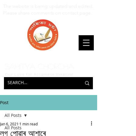
The website is being updated and edited.
Please share comments on contact page.
Sahitya Chorcha
Our Love for Assamese
literature!
Post
All Posts
Jan 6, 2021
1 min read
All Posts
লগ পোৱাৰ আশাৰে