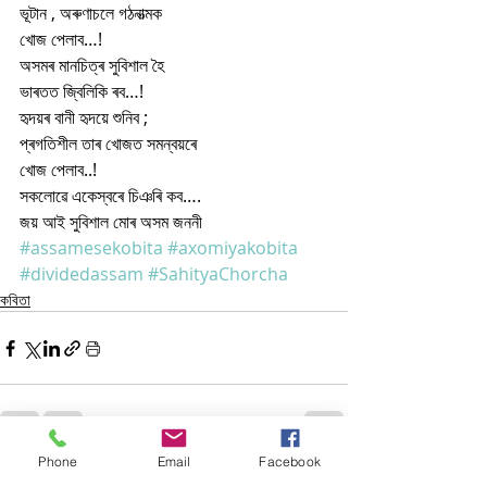
ভূটান , অৰুণাচলে গঠনাত্মক
খোজ পেলাব…!
অসমৰ মানচিত্ৰ সুবিশাল হৈ
ভাৰতত জ্বিলিকি ৰব…!
হৃদয়ৰ বানী হৃদয়ে শুনিব ;
প্ৰগতিশীল তাৰ খোজত সমন্বয়ৰে
খোজ পেলাব..!
সকলোৱে একেস্বৰে চিঞৰি কব….
জয় আই সুবিশাল মোৰ অসম জননী
#assamesekobita
#axomiyakobita
#dividedassam
#SahityaChorcha
কবিতা
Phone
Email
Facebook
Related Posts
See All