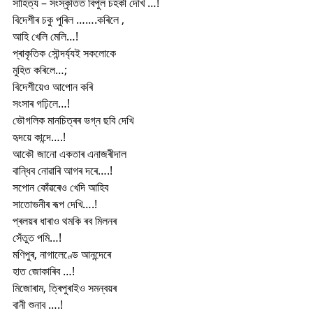
সাহিত্য – সংস্কৃতিত বিপুল চহকী দেখি …!
বিদেশীৰ চকু পুৰিল …….কৰিলে ,
আহি খেলি মেলি…!
প্ৰাকৃতিক সৌন্দৰ্য্যই সকলোকে
মুহিত কৰিলে…;
বিদেশীয়েও আপোন কৰি
সংসাৰ গঢ়িলে…!
ভৌগলিক মানচিত্ৰৰ ভগ্ন ছবি দেখি
হৃদয়ে কান্দে….!
আকৌ জানো একতাৰ এনাজৰীদাল
বান্ধিব নোৱাৰি আগৰ দৰে….!
সপোন কোঁৱৰেও খেদি আহিব
সাতোভনীৰ ৰূপ দেখি….!
প্ৰলয়ৰ ধাৰাও থমকি ৰব মিলনৰ
সেঁতুত পমি…!
মণিপুৰ, নাগালেণ্ডে আনন্দেৰে
হাত জোকাৰিব …!
মিজোৰাম, ত্ৰিপুৰাইও সমন্বয়ৰ
বানী শুনাব ….!