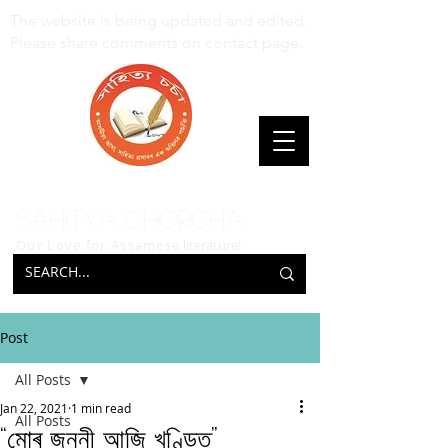
The website is being updated and edited.
Please share comments on contact page.
Sahitya Chorcha
Our Love for Assamese
literature!
Post
All Posts
Jan 22, 2021
1 min read
All Posts
“মোৰ জননী আজি খণ্ডিত”