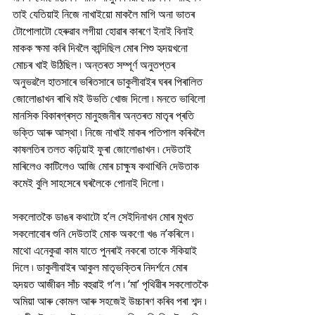
তাই যেতিয়াই নিজে নাখাইয়ো মাকলৈ মাগি অনা ভাতৰ 
টোপোলাটো হেৰুৱাব লগীয়া হোৱাৰ কাৰণে ইনাই বিনাই 
মাকক ক্ষমা কৰি দিবলৈ কান্দিছিল মোৰ শিশু হৃদয়খনো 
মোচৰ খাই উঠিছিল ৷ অন্তৰত সম্পূৰ্ণ অনুতপ্তৰ 
অনুভৱলৈ হাতসাৰে ভৰিতসাৰে ডাকুলীবাইৰ ঘৰৰ পিৰালিত 
জোলোঙাখন ৰাখি মই উভতি খোজ দিলো ৷ মনতে ভাবিলো 
মানসিক বিকাৰগ্ৰস্ত মানুহজনীৰ অন্তৰত মাতৃৰ প্ৰতি 
ভক্তি আৰু আস্থা ৷ নিজে নাখাই মাকৰ পতিপাল কৰিবলৈ 
কাষলতিৰ তলত কঢ়িয়াই ফুৰা জোলোঙাখন ৷ দেউতাই 
মাৰিলেও কাটিলেও আজি মোৰ চাক্ষুষ কথাখিনি দেউতাক 
কমেই বুলি সাহসেৰে ঘৰলৈকে পোনাই দিলো ৷ 
সকলোতকৈ ডাঙৰ কথাটো হ’ল সেইদিনাখন মোৰ মুখত 
সকলোবোৰ শুনি দেউতাই মোক অকণো খঙ ন’কৰিলে ৷ 
মাথো এনেকুৱা কাম যাতে পুনৰাই নকৰো তাকে সঁকিয়াই 
দিলে ৷ ডাকুলীবাইৰ আকুল মাতৃভক্তিৰ নিদৰ্শনে মোৰ 
হৃদয়ত আজীৱন সাঁচ বহুৱাই গ’ল ৷ ‘মা’ পৃথিৱীৰ সকলোতকৈ 
অমিয়া আৰু কোমল আৰু সহজেই উচ্চাৰণ কৰিব পৰা শব্দ ৷ 