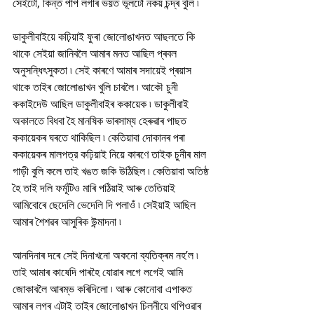
সেইটো, কিন্ত পাপ লগাৰ ভয়ত ভূলটো নকয় চন্দ্ৰ বুলি ৷
ডাকুলীবাইয়ে কঢ়িয়াই ফুৰা জোলোঙাখনত আছলতে কি 
থাকে সেইয়া জানিবলৈ আমাৰ মনত আছিল প্ৰবল 
অনুসন্ধিৎসুকতা ৷ সেই কাৰণে আমাৰ সদায়েই প্ৰয়াস 
থাকে তাইৰ জোলোঙাখন খুলি চাবলৈ ৷ আকৌ চুনী 
ককাইদেউ আছিল ডাকুলীবাইৰ ককায়েক ৷ ডাকুলীবাই 
অকালতে বিধবা হৈ মানষিক ভাৰসাম্য হেৰুৱাৰ পাছত 
ককায়েকৰ ঘৰতে থাকিছিল ৷ কেতিয়াবা দোকানৰ পৰা 
ককায়েকৰ মালপত্র কঢ়িয়াই নিয়ে কাৰণে তাইক চুনীৰ মাল 
গাড়ী বুলি কলে তাই খঙত জকি উঠিছিল ৷ কেতিয়াবা অতিষ্ঠ 
হৈ তাই দলি ফৰ্মূটিও মাৰি পঠিয়াই আৰু তেতিয়াই 
আমিবোৰে ছেদেলি ভেদেলি দি পলাওঁ ৷ সেইয়াই আছিল 
আমাৰ শৈশৱৰ আসুৰিক উন্মাদনা ৷ 
আনদিনাৰ দৰে সেই দিনাখনো অকনো ব্যতিক্ৰম নহ’ল ৷ 
তাই আমাৰ কাষেদি পাৰহৈ যোৱাৰ লগে লগেই আমি 
জোকাবলৈ আৰম্ভ কৰিদিলো ৷ আৰু কোনোবা এপাকত 
আমাৰ লগৰ এটাই তাইৰ জোলোঙাখন চিলনীয়ে থপিওৱাৰ 