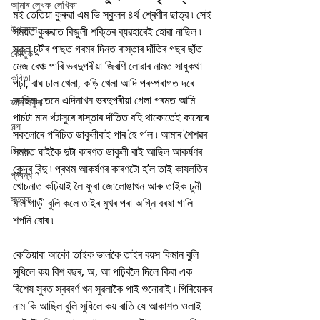
আমাৰ লেখক-লেখিকা
মই তেতিয়া কুৰুৱা এম ভি স্কুলৰ ৪ৰ্থ শ্ৰেণীৰ ছাত্র ৷ সেই 
উপন্যাস
সময়ত কুৰুৱাত বিজুলী শক্তিৰ ব্যৱহাৰেই হোৱা নাছিল ৷ 
স্কুল চুটীৰ পাছত গৰমৰ দিনত ৰাস্তাৰ দাঁতিৰ গছৰ ছাঁত 
কৌতুক
মেজ বেঞ্চ পাৰি ভৰদুপৰীয়া জিৰণি লোৱাৰ নামত সাধুকথা 
কবিতা
পঢ়া, বাঘ ঢাল খেলা, কড়ি খেলা আদি পৰম্পৰাগত দৰে 
আছিল৷ তেনে এদিনাখন ভৰদুপৰীয়া গেলা গৰমত আমি 
জ্ঞান সঁফুৰা
পাচটা মান খটাসুৰে ৰাস্তাৰ দাঁতিত বহি থাকোতেই কাষেৰে 
গল্প
সকলোৰে পৰিচিত ডাকুলীবাই পাৰ হৈ গ’ল ৷ আমাৰ শৈশৱৰ 
বিশেষ
সময়ত ঘাইকৈ দুটা কাৰণত ডাকুলী বাই আছিল আকৰ্ষণৰ 
কেন্দ্ৰ বিন্দু ৷ প্ৰথম আকৰ্ষণৰ কাৰণটো হ’ল তাই কাষলতিৰ 
প্ৰবন্ধ
খোচনাত কঢ়িয়াই লৈ ফুৰা জোলোঙাখন আৰু তাইক চুনী 
স্তৱক
মাল গাড়ী বুলি কলে তাইৰ মুখৰ পৰা অগ্নি বৰষা গালি 
শপনি বোৰ ৷ 
কেতিয়াবা আকৌ তাইক ভালকৈ তাইৰ বয়স কিমান বুলি 
সুধিলে কয় বিশ বছৰ, অ, আ পঢ়িবলৈ দিলে কিবা এক 
বিশেষ সুৰত স্বৰবৰ্ণ খন সুৱলাকৈ গাই শুনোৱাই ৷ গিৰিয়েকৰ 
নাম কি আছিল বুলি সুধিলে কয় ৰাতি যে আকাশত ওলাই 