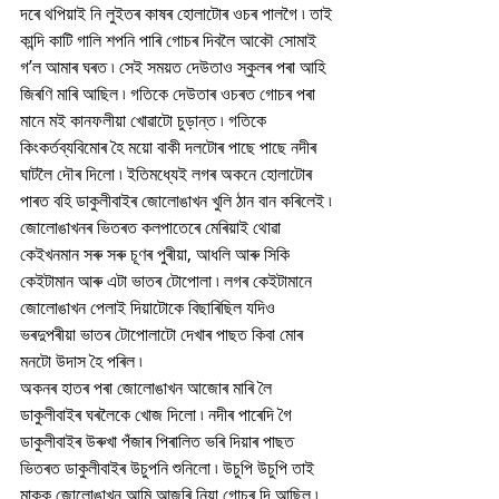
দৰে থপিয়াই নি লুইতৰ কাষৰ হোলাটোৰ ওচৰ পালগৈ ৷ তাই 
কান্দি কাটি গালি শপনি পাৰি গোচৰ দিবলৈ আকৌ সোমাই 
গ’ল আমাৰ ঘৰত ৷ সেই সময়ত দেউতাও স্কুলৰ পৰা আহি 
জিৰণি মাৰি আছিল ৷ গতিকে দেউতাৰ ওচৰত গোচৰ পৰা 
মানে মই কানফলীয়া খোৱাটো চুড়ান্ত ৷ গতিকে 
কিংকৰ্তব্যবিমোৰ হৈ ময়ো বাকী দলটোৰ পাছে পাছে নদীৰ 
ঘাটলৈ দৌৰ দিলো ৷ ইতিমধ্যেই লগৰ অকনে হোলাটোৰ 
পাৰত বহি ডাকুলীবাইৰ জোলোঙাখন খুলি ঠান বান কৰিলেই ৷ 
জোলোঙাখনৰ ভিতৰত কলপাতেৰে মেৰিয়াই থোৱা 
কেইখনমান সৰু সৰু চূণৰ পুৰীয়া, আধলি আৰু সিকি 
কেইটামান আৰু এটা ভাতৰ টোপোলা ৷ লগৰ কেইটামানে 
জোলোঙাখন পেলাই দিয়াটোকে বিছাৰিছিল যদিও 
ভৰদুপৰীয়া ভাতৰ টোপোলাটো দেখাৰ পাছত কিবা মোৰ 
মনটো উদাস হৈ পৰিল ৷  
অকনৰ হাতৰ পৰা জোলোঙাখন আজোৰ মাৰি লৈ 
ডাকুলীবাইৰ ঘৰলৈকে খোজ দিলো ৷ নদীৰ পাৰেদি গৈ 
ডাকুলীবাইৰ উৰুখা পঁজাৰ পিৰালিত ভৰি দিয়াৰ পাছত 
ভিতৰত ডাকুলীবাইৰ উচুপনি শুনিলো ৷ উচুপি উচুপি তাই 
মাকক জোলোঙাখন আমি আজুৰি নিয়া গোচৰ দি আছিল ৷ 