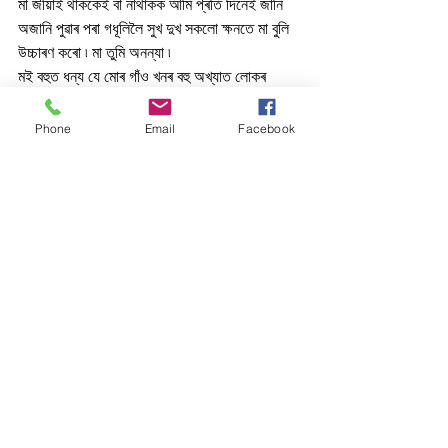
মা জীয়াই থাককেই বা নাথাকক আমি প্ৰতি দিনেই জানি 
অজানি পুৱাৰ পৰা গধূলিলৈ সুখ দুখ সকলো ক্ষনতে মা বুলি 
উচ্চাৰণ কৰো ৷ মা তুমি অনন্যা ৷
মই বহুত ধন্য যে মোৰ গাঁও খনৰ বহু অখ্যাত লোকৰ 
বিখ্যাত গুনবোৰ ফহিয়াই জীৱন যাত্ৰাত আগুৱাই যাবলৈ 
জ্ঞান, সাহস আৰু অনুপ্ৰৰেণা লভিব সুযোগ পালো ৷ 
Phone
Email
Facebook
জননী জন্মভূমি স্বৰ্গদৰপি গৰীয়সী ৷
#Assamesegolpa
#assamesestory
#Axomiyagolpa
#SahityaChorcha
গল্প
Related Posts
See All