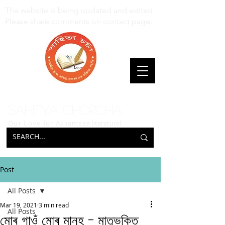
The website is being updated and edited.
Please share comments on contact page.
Sahitya Chorcha
Our Love for Assamese
literature!
Post
All Posts
Mar 19, 2021
3 min read
All Posts
মোৰ গাওঁ মোৰ মানুহ – মাতৃভক্তি