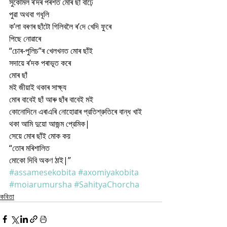
সুকোমল ৰ’দৰ পৰশত মোৰ ছাঁ বাঢ়ে
পুৱা অথবা গধূলি
ক’লা বৰণৰ ছাঁটো গিলিবলৈ ৰ’দে খেদি ফুৰে
পিছে নোৱাৰে
“চোৰ-পুলিচ”ৰ খেলখনত মোৰ ছাঁই
সদায়ে ৰ’দক পৰাভূত কৰে 
মোৰ ছাঁ
মই জীয়াই থকাৰ সাক্ষ্য
মোৰ বাবেই ছাঁ আৰু ছাঁৰ বাবেই মই
কোনোদিনে এৰাএৰি নোহোৱাৰ প্রতিশ্রুতিৰে বান্ধ খাই 
থকা আমি দুয়ো আজন্ম প্রেমিক| 
সেয়ে মোৰ ছাঁই মোক কয়
“তোৰ মৰিশালিত
মোকো দিবি অকণ ঠাই|”
#assamesekobita
#axomiyakobita
#moiarumursha
#SahityaChorcha
কবিতা