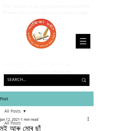
The website is being updated and edited.
Please share comments on contact page.
Sahitya Chorcha
Our Love for Assamese
literature!
Post
All Posts
Jan 12, 2021
1 min read
All Posts
মই আৰু মোৰ ছাঁ