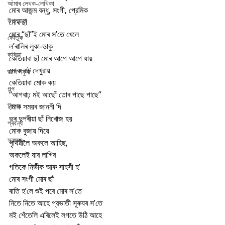
আমাৰ লেখক-লেখিকা
মোৰ আজন্ম বন্ধু, সংগী, প্রেমিক
উপন্যাস
মোৰ ছাঁ
মোৰ “ছাঁ”ই মোৰ স’তে খেলে
কৌতুক
ল’ৰালিৰ লুকা-ভাকু 
কবিতা
কেতিয়াবা ছাঁ মোৰ আগে আগে যায়
মোক বাট দেখুৱায়
জ্ঞান সঁফুৰা
কেতিয়াবা মোক কয়
গল্প
“আগবাঢ় মই আছোঁ তোৰ পাছে পাছে”
বিশেষ
মোক সময়ৰ জাননী দি
ভৰ দুপৰীয়া ছাঁ নিখোজ হয়
প্ৰবন্ধ
মোক বুজায় দিয়ে
স্তৱক
পৃথিৱীলৈ অকলে আহিছ,
অকলেই যাব লাগিব
গতিকে নিৰ্ভীক আৰু সাহসী হ’ 
মোৰ সংগী মোৰ ছাঁ
ৰাতি হ’লে শুই পৰে মোৰ স’তে
নিতে নিতে আহে প্রভাতী সূৰুযৰ স’তে
মই শেঁতেলি এৰিলেই লগতে উঠি আহে