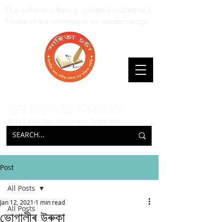
The website is being updated and edited.
Please share comments on contact page.
Sahitya Chorcha
Our Love for Assamese
literature!
Post
All Posts
Jan 12, 2021
1 min read
All Posts
ভোগালীৰ উৰুকা