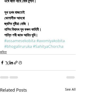
ওৰে ৰাতি নাহে মোৰ টুপনি।
সুখ দুখৰ মাজতেই
ভোগালীক আদৰো
জ্বলিব যুৰীয়া মেজি ।
নাশিব বিষাদৰ সুৰ কৰুন কাহিনী।
শান্তি পখী জাক আহিব ঘুৰি।
#assamesekobita
#axomiyakobita
#bhogaliruruka
#SahityaChorcha
কবিতা
Related Posts
See All