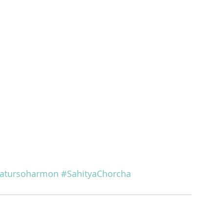
atursoharmon
#SahityaChorcha