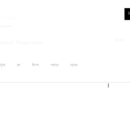
rcha
erature!
BLOG
edited. Please share
ঁফুৰা
গল্প
বিশেষ
প্ৰবন্ধ
স্তৱক