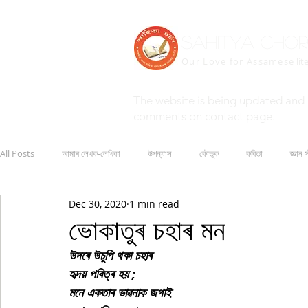
Sahitya Cho
Our Love for Assamese
lit
The website is being updated and 
comments on contact page.
All Posts
আমাৰ লেখক-লেখিকা
উপন্যাস
কৌতুক
কবিতা
জ্ঞান স
Dec 30, 2020
1 min read
ভোকাতুৰ চহাৰ মন
উদৰে উচুপি থকা চহাৰ
হৃদয় পবিত্ৰ হয় ;
মনে একতাৰ ভাৱনাক জগাই