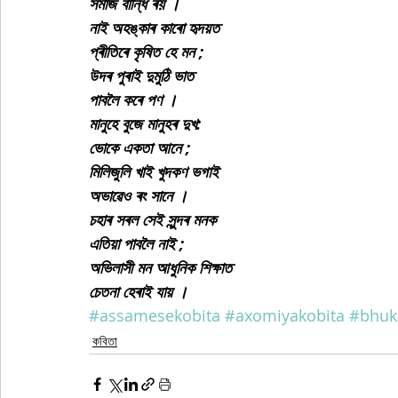
সমাজ বান্ধি ৰয় ।
নাই অহঙ্কাৰ কাৰো হৃদয়ত
প্ৰীতিৰে কৃষিত হে মন ;
উদৰ পুৰাই দুমুঠি ভাত
পাবলৈ কৰে পণ ।
মানুহে বুজে মানুহৰ দুখ:
ভোকে একতা আনে ;
মিলিজুলি খাই খুদকণ ভগাই
অভাৱেও ৰং সানে ।
চহাৰ সৰল সেই সুন্দৰ মনক
এতিয়া পাবলৈ নাই ;
অভিলাসী মন আধুনিক শিক্ষাত
চেতনা হেৰাই যায় ।
#assamesekobita
#axomiyakobita
#bhuk
কবিতা