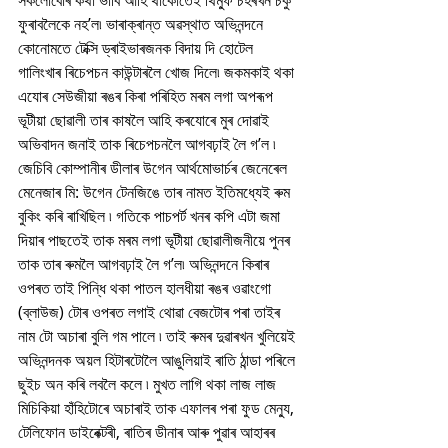
সকলোবোৰ কথা ভাবি আহি থাকোতেই থিম্ফু চহৰখন চকু 
ফুৰাবলৈকে নহ’ল৷ ভাৰাক্ৰান্ত অৱস্থাত অভিনন্দনে 
কোনোমতে টেক্সি ড্ৰাইভাৰজনক বিদায় দি হোটেল 
গালিংখাৰ ৰিচেপচন কাউন্টাৰলৈ খোজ দিলে৷ জকমকাই থকা 
এযোৰ সেউজীয়া ৰঙৰ কিৰা পৰিহিত মৰম লগা অপৰূপ 
ভূটীয়া ছোৱালী তাৰ কাষলৈ আহি কৰযোৰে মুৰ দোৱাই 
অভিবাদন জনাই তাক ৰিচেপচনলৈ আগবঢ়াই লৈ গ’ল ৷ 
জেচিবি কোম্পানীৰ ডীলাৰ উগেন আৰ্থমোভাৰ্চৰ জেনেৰেল 
মেনেজাৰ মি: উগেন টেনজিঙে তাৰ নামত ইতিমধ্যেই ৰুম 
বুকিং কৰি ৰাখিছিল ৷ গতিকে পাচপৰ্ট খনৰ কপি এটা জমা 
দিয়াৰ পাছতেই তাক মৰম লগা ভূটীয়া ছোৱালীজনীয়ে পুনৰ 
তাক তাৰ ৰুমলৈ আগবঢ়াই লৈ গ’ল৷ অভিনন্দনে কিৰাৰ 
ওপৰত তাই পিন্ধি থকা পাতল হালধীয়া ৰঙৰ ওৱাংগো 
(ব্লাউজ) টোৰ ওপৰত লগাই থোৱা বেজটোৰ পৰা তাইৰ 
নাম টো অচাৰা বুলি গম পালে ৷ তাই ৰুমৰ দুৱাৰখন খুলিয়েই 
অভিনন্দনক অয়ল হিটাৰটোলৈ আঙুলিয়াই ৰাতি ঠান্ডা পৰিলে 
ছুইচ অন কৰি লবলৈ কলে ৷ মুখত লাগি থকা লাজ লাজ 
মিচিকিয়া হাঁহিটোৰে অচাৰাই তাক এফালৰ পৰা ফুড মেন্যু, 
টেলিফোন ডাইৰেক্টৰী, ৰাতিৰ ডীনাৰ আৰু পুৱাৰ আহাৰৰ 