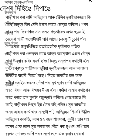
আমাৰ লেখক-লেখিকা
দেশৰ দিহিঙে দিপাঙে
উপন্যাস
গাড়ীখনৰ পৰা নামি অভিনন্দন আৰু টেক্সিৰ ড্ৰাইভাৰজনে কি 
কৌতুক
হৈছে মানুহৰ ভিৰ ঠেলি উমান লবলৈ চেস্তা কৰিলে ৷ পথৰ 
কাষৰ পৰা ত্রিশগজ মান তলত গড়খাৱৈত এখন হুণ্ডাই 
কবিতা
নেভেৰা গাড়ী ওলোটাখাই পৰি আছে৷ চকাফুটি চুচৰি গ’ল৷ 
জ্ঞান সঁফুৰা
গোটখোৱা মানুহখিনিয়ে ততাতৈয়াকৈ দূৰ্ঘটনাত পতিত 
গাড়ীখনৰ পৰা গুৰুত্বৰ ভাৱে আহত অৱস্থাত এজন বৌদ্ধ 
গল্প
লামা উদ্ধাৰ কৰিব সমৰ্থ হ’ল৷ কিন্তু সন্তাপৰ কথাটো হ’ল 
বিশেষ
দূৰ্ঘটনাগ্ৰস্ত গাড়ীখনৰ ভূটীয়া ড্ৰাইভাৰজন আৰু আনজন 
প্ৰবন্ধ
ভাৰতীয় যাত্ৰী নিহত হৈছে ৷ নিহত ভাৰতীয় জন আৰু 
ভূটীয়া ড্ৰাইভাৰজনৰ শেঁতা পৰা মুখ দুখন দেখি অভিনন্দন 
স্তৱক
মনত বিষাদ আৰু বিস্ময়ৰ উদয় হ’ল ৷ ধৰ্মাত্মা লামাৰ কথাবোৰ 
মনত পৰাত তাৰ মুৰটো আচন্দ্ৰাই কৰিলে৷ কোনোমতে সি 
আহি গাড়ীখনৰ পিছৰ ছিট টোত বহি পৰিল ৷ মৃত ভাৰতীয় 
জনৰ আধাৰ কাৰ্ড খনৰ নামটো পঢ়ি অভিনন্দন শিঞৰি উঠিল৷ 
অভিনন্দন কাকতি, বয়স ৪২ বছৰ শালমাৰা, ধুবুৰী ৷ তাৰ সম 
বয়সৰ একে নামৰ মৃত লৰাজনৰ শেঁতা পৰা মুখখন দেখি তাৰ 
বুকুখন শোকত ভাগি পৰাৰ লগে লগে এক বুজাব নোৱাৰা 