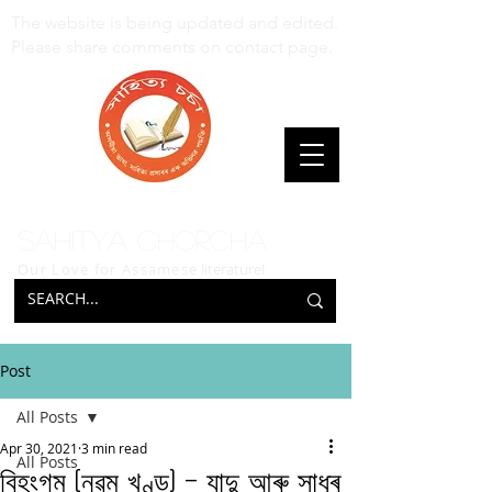
The website is being updated and edited.
Please share comments on contact page.
Sahitya Chorcha
Our Love for Assamese
literature!
Post
All Posts
Apr 30, 2021
3 min read
All Posts
বিহংগম (নৱম খণ্ড) – যাদু আৰু সাধুৰ