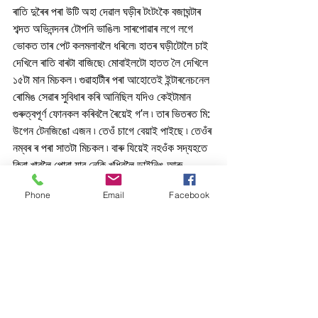
ৰাতি দুৰৈৰ পৰা উটি অহা দেৱাল ঘড়ীৰ টংটংকৈ বজাঘন্টাৰ 
শব্দত অভিনন্দনৰ টোপনি ভাঙিল৷ সাৰপোৱাৰ লগে লগে 
ভোকত তাৰ পেট কলমলাবলৈ ধৰিলে৷ হাতৰ ঘড়ীটোলৈ চাই 
দেখিলে ৰাতি বাৰটা বাজিছে৷ মোবাইলটো হাতত লৈ দেখিলে 
১৫টা মান মিচকল ৷ গুৱাহাটীৰ পৰা আহোতেই ইন্টাৰনেচনেল 
ৰোমিঙ সেৱাৰ সুবিধাৰ কৰি আনিছিল যদিও কেইটামান 
গুৰুত্বপূৰ্ণ ফোনকল কৰিবলৈ ৰৈয়েই গ’ল ৷ তাৰ ভিতৰত মি: 
উগেন টেনজিঙো এজন ৷ তেওঁ চাগে বেয়াই পাইছে ৷ তেওঁৰ 
নম্বৰ ৰ পৰা সাতটা মিচকল ৷ বাৰু যিয়েই নহওঁক সদ্যহতে 
কিবা খাবলৈ পোৱা যাব নেকি খুধিবলৈ ডাইনিঙ আৰু 
ৰিচেপচনত ফোন কৰি কাকোৱেই নোপোৱাত সি দুষাৰ খন 
Phone
Email
Facebook
খুলি ৰুমৰ পৰা ওলাই যাব লৈ লওতেই বাহিৰৰ হিম চেঁচা 
বতাহ এজাকে ঠেৰেঙা লগাই দিলে ৷সি খৰধৰকৈ উইন্ড 
চিটাৰ এটা বেগৰ পৰা উলিয়াই পিন্ধি লৈ খাদ্যৰ সন্ধান 
তলৰ মহলাৰ ৰিচেপচনলৈ বুলি খোজ পেলালে৷
#assamesekobita
#assamesepoetry
#bihangam
#SahityaChorcha
কবিতা