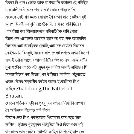
বিবৰণ দি গ’ল ৷ ভোক আৰু ভাগৰত সি ক্লান্ত হৈ পৰিছিল 
৷ ছোৱালী জনী ৰুমৰ পৰা ওলাই যোৱাৰ পাছতে সি 
একেকোবেই বাথৰুমত সোমাল গৈ ৷ ভৰি হাত কেইখন ধুই 
অলপ জিৰাই লব বুলি লাহেকৈ বিচনা খনত পৰি দিলে ৷ 
ধকধকীয়া বগা বিচনাচাদৰৰে পৰিপাটি কৈ পাৰি থোৱা 
বিচনাখনৰ একোনত আইনাৰ দুৱাৰ লগোৱা সৰু আলমাৰিৰ 
ভিতৰত এটা ইলেক্ট্ৰিক কেটলি,এটা সৰু বৈয়ামৰ ভিতৰত 
কেইখনমান বিস্কুট, এযোৰ কাপ প্লেট লগতে এখন কিতাপ 
সজাই থোৱা আছে ৷ আলমাৰিটোৰ ওপৰত ৰজা আৰু ৰাণীৰ 
যুগ্ম ফটোৰ লগতে এটা সুন্দৰ ফুলদানিও সজাই ৰাখিছে ৷ সি 
আলমাৰিটোৰ পৰা কিতাপ খন উলিয়াই আনিলে বেটুপাতত 
এজন বৌদ্ধ সন্যাসীৰ ফটোৰ তলত ইংৰাজীতে লিখা 
আছিল Zhabdrung,The Father of 
Bhutan.
সোতৰ শতিকাৰ ভুটানৰ গৃহযুদ্ধৰ ওপৰত লিখা কিতাপখন 
লৈ অভিনন্দন বিচনাত পৰি দিলে৷
কিতাপখনত লিখা প্ৰস্তাৱনা শিতানটো তাৰ বহুত ভাল 
লাগিল ৷ ভূটানৰ গৃহযুদ্ধৰ পটভূমিত লিখা কিতাপখন পঢ়ি 
থাকোতে তাৰ কেতিয়া টোপনি আহিল সি গমেই নাপালে৷