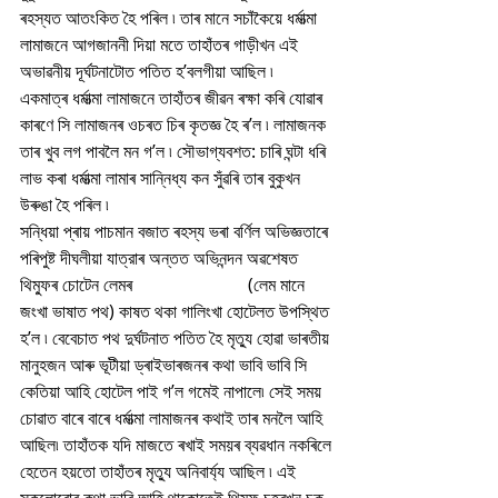
ৰহস্যত আতংকিত হৈ পৰিল ৷ তাৰ মানে সচাঁকৈয়ে ধৰ্মাত্মা 
লামাজনে আগজাননী দিয়া মতে তাহাঁতৰ গাড়ীখন এই 
অভাৱনীয় দূৰ্ঘটনাটোত পতিত হ’বলগীয়া আছিল ৷
একমাত্ৰ ধৰ্মাত্মা লামাজনে তাহাঁতৰ জীৱন ৰক্ষা কৰি যোৱাৰ 
কাৰণে সি লামাজনৰ ওচৰত চিৰ কৃতজ্ঞ হৈ ৰ’ল ৷ লামাজনক 
তাৰ খুব লগ পাবলৈ মন গ’ল ৷ সৌভাগ্যবশত: চাৰি ঘন্টা ধৰি 
লাভ কৰা ধৰ্মাত্মা লামাৰ সান্নিধ্য কন সুঁৱৰি তাৰ বুকুখন 
উৰুঙা হৈ পৰিল ৷
সন্ধিয়া প্ৰায় পাচমান বজাত ৰহস্য ভৰা বৰ্ণিল অভিজ্ঞতাৰে 
পৰিপুষ্ট দীঘলীয়া যাত্রাৰ অন্তত অভিনন্দন অৱশেষত 
থিম্ফুৰ চোটেন লেমৰ                          (লেম মানে 
জংখা ভাষাত পথ) কাষত থকা গালিংখা হোটেলত উপস্থিত 
হ’ল ৷ বেবেচাত পথ দুৰ্ঘটনাত পতিত হৈ মৃত্যু হোৱা ভাৰতীয় 
মানুহজন আৰু ভূটীয়া ড্ৰাইভাৰজনৰ কথা ভাবি ভাবি সি 
কেতিয়া আহি হোটেল পাই গ’ল গমেই নাপালে৷ সেই সময় 
চোৱাত বাৰে বাৰে ধৰ্মাত্মা লামাজনৰ কথাই তাৰ মনলৈ আহি 
আছিল৷ তাহাঁতক যদি মাজতে ৰখাই সময়ৰ ব্যৱধান নকৰিলে 
হেতেন হয়তো তাহাঁতৰ মৃত্যু অনিবাৰ্য্য আছিল ৷ এই 