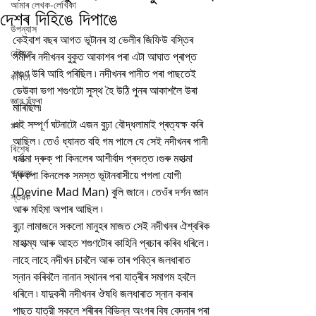
আমাৰ লেখক-লেখিকা
দেশৰ দিহিঙে দিপাঙে
উপন্যাস
কেইবাশ বছৰ আগত ভূটানৰ হা ভেলীৰ জিফিউ বস্তিৰ 
কৌতুক
সমীপৰ নদীখনৰ বুকুত আকাশৰ পৰা এটা আঘাত প্ৰাপ্ত 
শগুণ উৰি আহি পৰিছিল ৷ নদীখনৰ পানীত পৰা পাছতেই 
কবিতা
ডেউকা ভগা শগুণটো সুস্থ হৈ উঠি পুনৰ আকাশলৈ উৰা 
জ্ঞান সঁফুৰা
মাৰিছিল৷
এই সম্পূৰ্ণ ঘটনাটো এজন বুঢ়া বৌদ্ধলামাই প্ৰত্যক্ষ কৰি 
গল্প
আছিল ৷ তেওঁ ধ্যানত বহি গম পালে যে সেই নদীখনৰ পানী 
বিশেষ
ধৰ্মাত্মা দ্ৰুক্ পা কিনলেৰ আশীৰ্বাদ প্ৰদত্ত ৷গুৰু মহাত্মা 
প্ৰবন্ধ
দ্ৰুকপা কিনলেক সমস্ত ভূটানবাসীয়ে পগলা যোগী 
(Devine Mad Man) বুলি জানে ৷ তেওঁৰ দৰ্শন জ্ঞান 
স্তৱক
আৰু মহিমা অপাৰ আছিল ৷
বুঢ়া লামাজনে সকলো মানুহৰ মাজত সেই নদীখনৰ ঐশ্বৰিক 
মাহাত্ম্য আৰু আহত শগুণটোৰ কাহিনি প্ৰচাৰ কৰিব ধৰিলে ৷ 
লাহে লাহে নদীখন চাবলৈ আৰু তাৰ পবিত্ৰ জলধাৰাত 
স্নান কৰিবলৈ নানান স্থানৰ পৰা যাত্ৰীৰ সমাগম হবলৈ 
ধৰিলে ৷ যাদুকৰী নদীখনৰ ঔষধি জলধাৰাত স্নান কৰাৰ 
পাছত যাত্রী সকলে শৰীৰৰ বিভিন্ন অংগৰ বিষ বেদনাৰ পৰা 