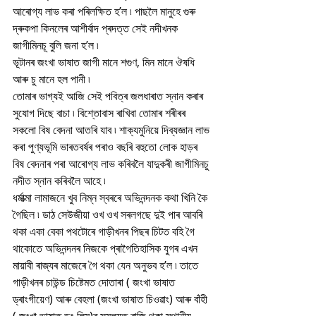
আৰোগ্য লাভ কৰা পৰিলক্ষিত হ’ল ৷ পাছলৈ মানুহে গুৰু 
দ্ৰুকপা কিনলেৰ আশীৰ্বাদ প্ৰদত্ত সেই নদীখনক 
জাগীমিনচূ বুলি জনা হ’ল ৷
ভূটানৰ জংখা ভাষাত জাগী মানে শগুণ, মিন মানে ঔষধি 
আৰু চু মানে হল পানী ৷ 
তোমাৰ ভাগ্যই আজি সেই পবিত্ৰ জলধাৰাত স্নান কৰাৰ 
সুযোগ দিছে বাচা ৷ বিশ্তোবাস ৰাখিবা তোমাৰ শৰীৰৰ 
সকলো বিষ বেদনা আতৰি যাব ৷ শাক্যমুনিয়ে দিব্যজ্ঞান লাভ 
কৰা পুণ্যভূমি ভাৰতবৰ্ষৰ পৰাও বছৰি বহুতো লোক হাড়ৰ 
বিষ বেদনাৰ পৰা আৰোগ্য লাভ কৰিবলৈ যাদুকৰী জাগীমিনচু 
নদীত স্নান কৰিবলৈ আহে ৷
ধৰ্মাত্মা লামাজনে খুব নিম্ন স্বৰৰে অভিনন্দনক কথা খিনি কৈ 
গৈছিল ৷ ডাঠ সেউজীয়া ওখ ওখ সৰলগছে দুই পাৰ আবৰি 
থকা একা বেকা পথটোৰে গাড়ীখনৰ পিছৰ চিটত বহি গৈ 
থাকোতে অভিনন্দনৰ নিজকে প্ৰাগৈতিহাসিক যুগৰ এখন 
মায়াবী ৰাজ্যৰ মাজেৰে গৈ থকা যেন অনুভব হ’ল ৷ তাতে 
গাড়ীখনৰ চাউন্ড চিষ্টেমত দোতাৰা ( জংখা ভাষাত 
ড্ৰাংগীয়েণ) আৰু বেহলা (জংখা ভাষাত চিওৱাং) আৰু বাঁহী 