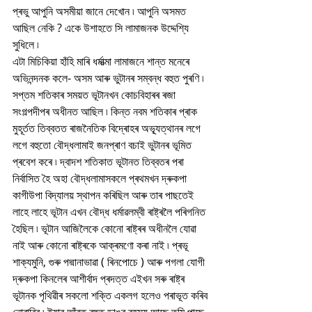
প্ৰভু আপুনি অসমীয়া জানে দেখোন ৷ আপুনি অসমত 
আছিল নেকি ? একে উশাহতে সি লামাজনক উদ্দেশ্যি 
সুধিলে ৷
এটা মিচিকিয়া হাঁহি মাৰি ধৰ্মাত্মা লামাজনে শান্ত মনেৰে 
অভিনন্দনক কলে- অসম আৰু ভুটানৰ সম্বন্ধ বহুত পুৰণি ৷ 
সপ্তম শতিকাৰ সময়ত ভূটানখন কোচবিহাৰৰ ৰজা 
সংগল্পদীপৰ অধীনত আছিল ৷ কিন্ত নবম শতিকাৰ প্ৰাক 
মুহূৰ্তত তিব্বতত ৰাজনৈতিক বিদ্ৰোহৰ অভ্যূত্থানৰ লগে 
লগে বহুতো বৌদ্ধলামাই জনপ্ৰাণ বচাই ভুটানৰ ভূমিত 
প্ৰবেশ কৰে ৷ দ্বাদশ শতিকাত ভূটানত তিব্বতৰ পৰা 
নিৰ্বাসিত হৈ অহা বৌদ্ধলামাসকলে প্ৰথমখন দ্ৰুকপা 
কাগীউপা বিদ্যালয় স্থাপন কৰিছিল আৰু তাৰ পাছতেই 
লাহে লাহে ভূটান এখন বৌদ্ধ ধৰ্মাৱলম্বী ৰাষ্ট্ৰলৈ পৰিগনিত 
হৈছিল ৷ ভূটান আজিলৈকে কোনো ৰাষ্ট্ৰৰ অধীনলৈ যোৱা 
নাই আৰু কোনো ৰাষ্ট্ৰকে আক্ৰমণো কৰা নাই ৷ প্ৰভূ 
শাক্যমুনি, গুৰু পদ্মানাভাৱা ( ৰিনপোচে ) আৰু পগলা যোগী 
দ্ৰুকপা কিনলেৰ আশীৰ্বাদ প্ৰদত্ত এইখন সৰু ৰাষ্ট্ৰ 
ভূটানক পৃথিৱীৰ সকলো শক্তি একলগ হলেও পৰাভূত কৰিব 