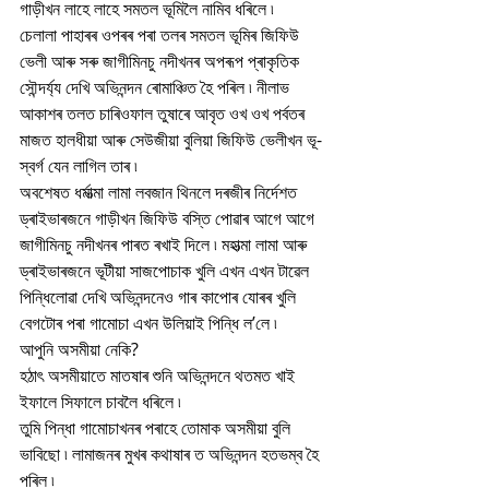
গাড়ীখন লাহে লাহে সমতল ভূমিলৈ নামিব ধৰিলে ৷
চেলালা পাহাৰৰ ওপৰৰ পৰা তলৰ সমতল ভূমিৰ জিফিউ 
ভেলী আৰু সৰু জাগীমিনচু নদীখনৰ অপৰূপ প্ৰাকৃতিক 
সৌন্দৰ্য্য দেখি অভিনন্দন ৰোমাঞ্চিত হৈ পৰিল ৷ নীলাভ 
আকাশৰ তলত চাৰিওফাল তুষাৰে আবৃত ওখ ওখ পৰ্বতৰ 
মাজত হালধীয়া আৰু সেউজীয়া বুলিয়া জিফিউ ভেলীখন ভূ-
স্বৰ্গ যেন লাগিল তাৰ ৷
অবশেষত ধৰ্মাত্মা লামা লবজান থিনলে দৰজীৰ নিৰ্দেশত 
ড্ৰাইভাৰজনে গাড়ীখন জিফিউ বস্তি পোৱাৰ আগে আগে 
জাগীমিনচু নদীখনৰ পাৰত ৰখাই দিলে ৷ মহাত্মা লামা আৰু 
ড্ৰাইভাৰজনে ভূটীয়া সাজপোচাক খুলি এখন এখন টাৱেল 
পিন্ধিলোৱা দেখি অভিনন্দনেও গাৰ কাপোৰ যোৰৰ খুলি 
বেগটোৰ পৰা গামোচা এখন উলিয়াই পিন্ধি ল’লে ৷ 
আপুনি অসমীয়া নেকি? 
হঠাৎ অসমীয়াতে মাতষাৰ শুনি অভিনন্দনে থতমত খাই 
ইফালে সিফালে চাবলৈ ধৰিলে ৷ 
তুমি পিন্ধা গামোচাখনৰ পৰাহে তোমাক অসমীয়া বুলি 
ভাবিছো ৷ লামাজনৰ মুখৰ কথাষাৰ ত অভিনন্দন হতভম্ব হৈ 
পৰিল ৷