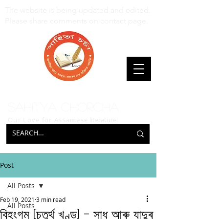
The website is being updated and edited.
Please share comments on contact page.
Sahitya Chorcha
Our Love for Assamese
literature!
Post
All Posts
Feb 19, 2021
3 min read
All Posts
বিহংগম (চতুৰ্থ খণ্ড) – সাধু আৰু যাদুৰ