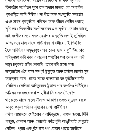
( জংখা ভাষাত ডং লিম)ৰ সমলয়ত বাজি থকা স্থানীয় 
তিববতীয় সংগীতৰ সুৰে তাৰ হৃদয়ৰ মাজত এক অনাবিল 
প্ৰশান্তি আনি দিছিল ৷ সংগীত আৰু সংস্কৃতি সদায়েই 
এখন ঠাইৰ প্ৰাকৃতিক পৰিবেশ আৰু জীৱন শৈলীৰ পৰাহে 
সৃষ্টি হয় ৷ তিব্বতীয় সংগীতবোৰৰ এক সুকীয়া সোৱাদ আছে, 
এই সংগীতৰ লয়ে মনত য্যোগৰ অনুভূতি জগাই তুলিছিল ৷
অভিনন্দনে মাজ মাজে গাড়ীখনৰ খিৰিকীৰে চাই শিহৰিত 
হৈও পৰিছিল ৷ সমুদ্ৰপৃষ্ঠৰ পৰা কেবা হাজাৰ ফুট উচ্চতাত 
পৰিভ্ৰমণ কৰি থকা একাবেকা পথটোৰ পৰা তলৰ নদ নদী 
সমূহ চকুৰেই মনিব নোৱাৰি ৷ তাৰোপৰি মাজে মাজ 
ৰাস্তাটোৰ এটা ফাল সম্পূৰ্ণ উন্মুক্ত আৰু তললৈ চালেই মুৰ 
আচন্দ্ৰাই কৰে ৷ মাজে মাজে ৰাস্তাটো ঘন কুৱঁলীৰে ঢাকি 
ধৰিছিল ৷ তেতিয়া অভিনন্দনৰ ঠান্ডাত গাৰ কপনিও উঠিছিল ৷
ডাঠ ঘন জংঘলৰে ভৰা পাহাৰীয়া সি ৰাস্তাটোৰে গৈ 
থাকোতে মাজে মাজে নীলাভ আকাশৰ তলত সূদুৰত বৰফে 
আবৃত শুকুলা পৰ্বতৰ শৃঙ্গবোৰ দেখা পাইছিল ৷
ধৰ্মাত্মা লামাজনে সেইবোৰ একাদিক্রমে , কাঞ্চন জংঘা, মিৰি 
পনচুম, কৈলাস আৰু এভাৰেষ্ট পৰ্বত বুলি আঙুলিয়াই দেখুৱাই 
গৈছিল ৷ প্ৰায় এক ঘন্টা মান পথ যোৱাৰ পাছত তাহাঁতৰ 