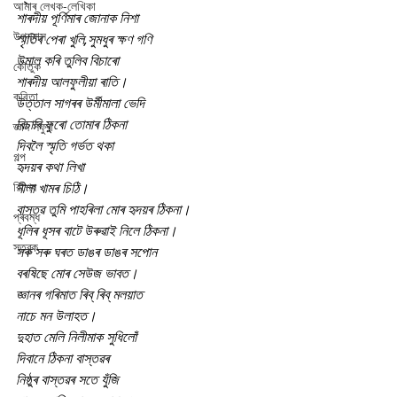
আমাৰ লেখক-লেখিকা
শাৰদীয় পূৰ্ণিমাৰ জোনাক নিশা
উপন্যাস
স্মৃতিৰ পেৰা খুলি,সুমধুৰ ক্ষণ গণি
উমাল কৰি তুলিব বিচাৰো
কৌতুক
শাৰদীয় আলফুলীয়া ৰাতি।
কবিতা
উত্তাল সাগৰৰ উৰ্মীমালা ভেদি
বিচাৰি ফুৰো তোমাৰ ঠিকনা
জ্ঞান সঁফুৰা
দিবলৈ স্মৃতি গৰ্ভত থকা
গল্প
হৃদয়ৰ কথা লিখা
বিশেষ
নীলা খামৰ চিঠি।
বাস্তৱ তুমি পাহৰিলা মোৰ হৃদয়ৰ ঠিকনা।
প্ৰবন্ধ
ধূলিৰ ধূসৰ বাটে উৰুৱাই নিলে ঠিকনা।
স্তৱক
সৰু সৰু ঘৰত ডাঙৰ ডাঙৰ সপোন
বৰষিছে মোৰ সেউজ ভাবত।
জ্ঞানৰ গৰিমাত ৰিব্ ৰিব্ মলয়াত
নাচে মন উলাহত।
দুহাত মেলি নিলীমাক সুধিলোঁ
দিবানে ঠিকনা বাস্তৱৰ
নিষ্ঠুৰ বাস্তৱৰ সতে যুঁজি