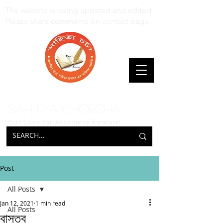
The website is being updated and edited.
Please share comments on contact page.
Sahitya Chorcha
Our Love for Assamese
literature!
Post
All Posts
Jan 12, 2021
1 min read
All Posts
বাস্তব