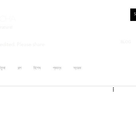
rcha
erature!
BLOG
edited. Please share
ঁফুৰা
গল্প
বিশেষ
প্ৰবন্ধ
স্তৱক