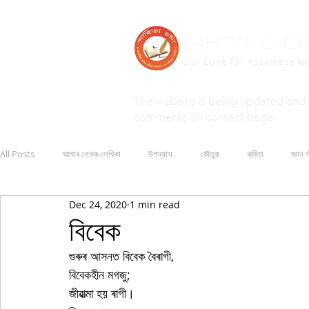
Sahitya Cho
Our Love for Assamese
lit
The website is being updated and 
comments on contact page.
All Posts
আমাৰ লেখক-লেখিকা
উপন্যাস
কৌতুক
কবিতা
জ্ঞান স
Dec 24, 2020
1 min read
বিবেক
গুৰুৰ আসনত বিবেক বৈৰাগী,
বিবেকহীন মগজু;
জীৱাত্মা হয় ৰাগী।