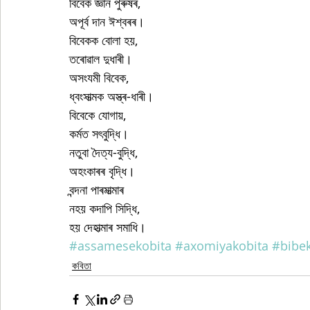
বিবেক জ্ঞান পুৰুষৰ,
অপূৰ্ব দান ঈশ্বৰৰ।
বিবেকক বোলা হয়,
তৰোৱাল দুধাৰী।
অসংযমী বিবেক,
ধ্বংসাত্মক অস্ত্ৰ-ধাৰী।
বিবেকে যোগায়,
কৰ্মত সৎবুদ্ধি।
নতুবা দৈত্য-বুদ্ধি,
অহংকাৰৰ বৃদ্ধি।
বন্দনা পাৰমাত্মাৰ
নহয় কদাপি সিদ্ধি,
হয় দেহাত্মাৰ সমাধি।
#assamesekobita
#axomiyakobita
#bibe
কবিতা