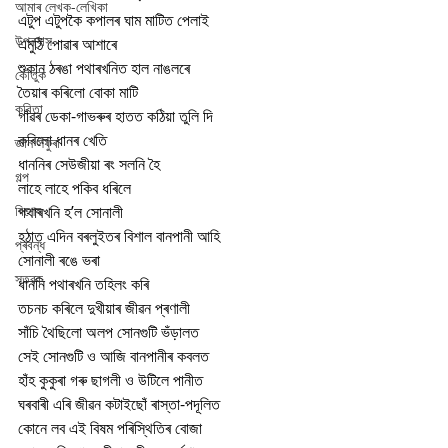
আমাৰ লেখক-লেখিকা
এটুপ এটুপকৈ কপালৰ ঘাম মাটিত পেলাই
উপন্যাস
এমুঠি পোৱাৰ আশাৰে
শুকান ঠৰঙা পথাৰখনিত হাল নাঙলৰে
কৌতুক
তৈয়াৰ কৰিলো বোকা মাটি
কবিতা
গাঁৱৰ ডেকা-গাভৰুৰ হাতত কঠিয়া তুলি দি
কৰিলো ধানৰ খেতি 
জ্ঞান সঁফুৰা
ধাননিৰ সেউজীয়া ৰং সলনি হৈ
গল্প
লাহে লাহে পকিব ধৰিলে
বিশেষ
পথাৰখনি হ’ল সোনালী 
হঠাত এদিন বৰলুইতৰ বিশাল বানপানী আহি
প্ৰবন্ধ
সোনালী ৰঙে ভৰা
স্তৱক
ধাননি পথাৰখনি তহিলং কৰি
তচনচ কৰিলে দুখীয়াৰ জীৱন প্ৰণালী 
সাঁচি থৈছিলো অলপ সোনগুটি ভঁড়ালত
সেই সোনগুটি ও আজি বানপানীৰ কবলত
হাঁহ কুকুৰা গৰু ছাগলী ও উটিলে পানীত
ঘৰবাৰী এৰি জীৱন কটাইছোঁ ৰাস্তা-পদূলিত 
কোনে লব এই বিষম পৰিস্থিতিৰ বোজা