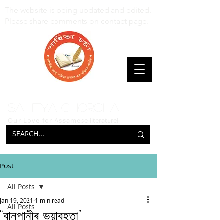
The website is being updated and edited.
Please share comments on contact page.
Sahitya Chorcha
Our Love for Assamese
literature!
Post
All Posts
Jan 19, 2021
1 min read
All Posts
“বানপানীৰ ভয়াবহতা”