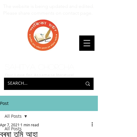
The website is being updated and edited.
Please share comments on contact page.
Sahitya Chorcha
Our Love for Assamese
literature!
Post
All Posts
Apr 7, 2021
1 min read
All Posts
বৰষা তুমি আহা