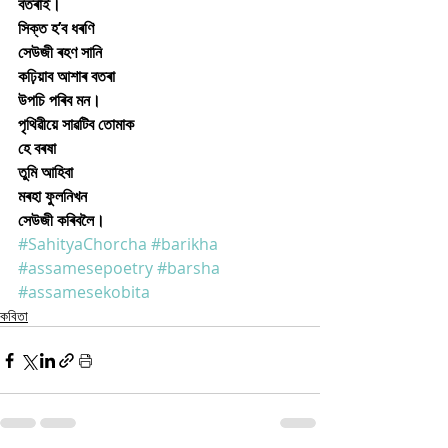
বতৰাই।
সিক্ত হ’ব ধৰণি
সেউজী ৰহণ সানি
কঢ়িয়াব আশাৰ বতৰা
উপচি পৰিব মন।
পৃথিৱীয়ে সাৱটিব তোমাক
হে বৰষা
তুমি আহিবা
মৰহা ফুলনিখন
সেউজী কৰিবলৈ।
#SahityaChorcha
#barikha
#assamesepoetry
#barsha
#assamesekobita
কবিতা