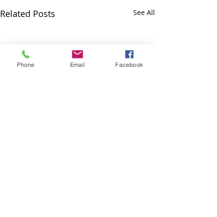
Related Posts
See All
Phone
Email
Facebook
Comments
হেঙুলী ৰহণ
ভাদৰ হৰিধ্বনি