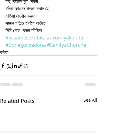
বিহু কোঁৱৰৰ মুক বেদনা। 
বলিয়া ফাগুনৰ উতলা বতাহ হৈ
এতিয়া মাথোন যন্ত্ৰনা
সময়ৰ গতিত হ’লগৈ অতীত
সিঁচি যোৱা বেদনা স্মীতিত।
#assamesekobita
#axomiyakobita
#Bohagorbedona
#SahityaChorcha
কবিতা
Related Posts
See All