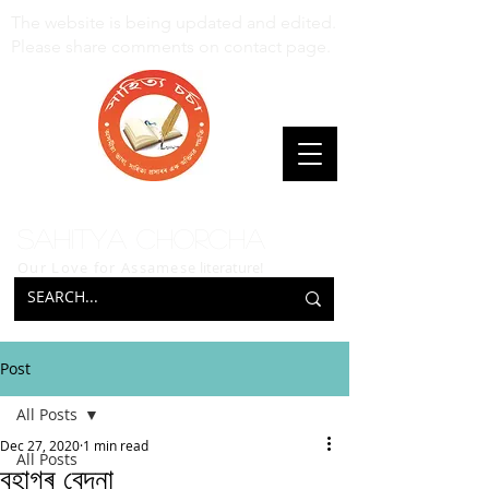
The website is being updated and edited.
Please share comments on contact page.
Sahitya Chorcha
Our Love for Assamese
literature!
Post
All Posts
Dec 27, 2020
1 min read
All Posts
বহাগৰ বেদনা