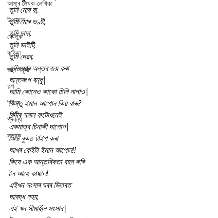
আমাৰ লেখক-লেখিকা
তুমি মোৰ বা,
উপন্যাস
তুমি মোৰ ভণ্টী,
তুমি দাদা,
কৌতুক
তুমি ভাইটি,
কবিতা
তুমি দেৱৰ,
তুমি মোৰ অন্তৰ জয় কৰা
জ্ঞান সঁফুৰা
অন্তৰংগ বন্ধু|
গল্প
আমি কোনেও কাকো চিনি নাপাও|
বিশেষ
কিন্তু ইমান আপোন কিয় বাৰু?
বিন্দীৰ সমান ফটোখনেই
প্ৰবন্ধ
একমাত্ৰ চিনাকী দাপোণ|
স্তৱক
ফেচ বুকত টাইপ কৰা
আখৰ কেইটা ইমান আপোন!!
কিযে এক আন্তৰিকতা বহন কৰি
লৈ আহে কাষলৈ!
এইখন সংসাৰ ঘৰৰ ভিতৰত
আবদ্ধ নহয়,
এই খন সীমাহীন সংসাৰ|