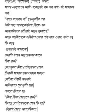
ইংলেণ্ড, আমেৰিকা, স্পেইন, ভাৰত,
সাগৰ -মহাসাগৰ আদি একোৱেই বাদ পৰা নাই এই সংসাৰৰ 
পৰা|
“বহুত ধন্যবাদ বা” দূৰ-দূৰণীৰ পৰা
উৰি অহা আখৰকেইটাই কিযে এক
আন্তৰিকতা কঢ়িয়াই আনে হৃদয়লৈ!!
অথচ আজিলৈকে শুনিবলৈ পোৱা নাই মাত এষাৰ, ক’ত ঘৰ, 
কি কৰে,
একোৱেই নাজানো|
তথাপি ইমান আপোনভাৱ জাগে
কিয় বাৰু?
ফেচবুকত দিয়া পোষ্টবোৰত মোৰ
চিনাকী সংসাৰ খনৰ সদস্য সকলে
যেতিয়া সঁহাৰী নজনাই
অভিমানত মুখ ফুলি যায়|
লগতে চিন্তা হয়
“কিবা বিপদ হৈছেনে বাৰু?”
কিন্তু তেওঁলোকনো মোৰ কি হয়?
এইয়াই হৈছে আন্তৰিকতা|