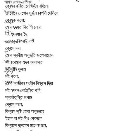
আমাৰ লেখক-লেখিকা
প্ৰেমৰ কবিতা লেখিবলৈ বহিলো
উপন্যাস
শব্দবোৰে দেখোন দূৰলৈ ঢাপলি মেলিলে
প্ৰেমক কলো,
কৌতুক
মোৰ হৃদয়ত থিতাপি লোৱা
কবিতা
মই শব্দৰধাৰা হৈ
তোমাক নিগৰাই যাওঁ
জ্ঞান সঁফুৰা
প্ৰেমে কল,
গল্প
মোক স্বৰ্গীয় অনুভূতি জগোৱাচোন
বিশেষ
মই তোমাক শব্দৰ লয়লাসত
উটিভাঁহি ফুৰাম
প্ৰবন্ধ
মই কলো,
স্তৱক
মোক আজীৱন সংগীৰ বিশ্বাস দিয়া
মই হৃদয়ৰ কোঠালিত ৰাখি
স্বৰ্গোতৃপ্তি জগাম
প্ৰেমে কলে,
বিশ্বাস সৃষ্টি হোৱা অনুভৱহে
ইয়াক বা মই দিও কেনেকৈ
বিশ্বাসে দৃঢ়তাৰে মাত লগালে,