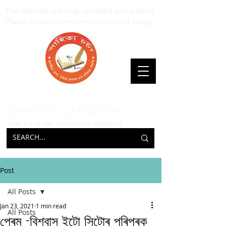
The website is being updated and edited.
Please share comments on contact page.
Sahitya Chorcha
Our Love for Assamese
literature!
Post
All Posts
Jan 23, 2021
1 min read
All Posts
প্ৰেম -বিশ্বাস ইটো সিটোৰ পৰিপূৰক