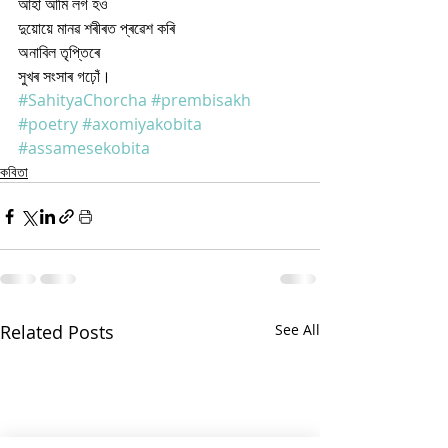
আহা আমি লগ হওঁ
দুয়োয়ে মানৱ শৰীৰত প্ৰৱেশ কৰি
অনাবিল তৃপ্তিৰে
সুখৰ সংসাৰ গঢ়োঁ।
#SahityaChorcha
#prembisakh
#poetry
#axomiyakobita
#assamesekobita
কবিতা
Related Posts
See All