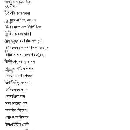
আমাৰ লেখক-লেখিকা
হে উষা-
উপন্যাস
তোমাৰ কাজলসনা
দুচকুত নাচিছে সপোন
কৌতুক
হিয়াৰ দাপোনত জিলিকিছে
কবিতা
সুন্দৰ কোঁৱৰৰ ছবি। 
চিত্ৰলেখাৰ মায়াজালত বন্দী
জ্ঞান সঁফুৰা
অনিৰুদ্ধৰ প্ৰেম পাশত আৱদ্ধ
গল্প
আজি উষাৰ দেহৰ প্ৰতিবিন্দু। 
বিশেষ
অগ্নিগড়ৰৰ সুকোমল
শয্যাত শায়িত উষাৰ
প্ৰবন্ধ
দেহত জাগে প্ৰেমৰ
স্তৱক
এক নিবিড় কামনা। 
অনিৰুদ্ধৰ ৰূপে
ৰোমাঞ্চিত কৰা
মনৰ মাজত এক
অনাবিল শিঁহৰণ। 
গোপন অভিসাৰে
উদঙাইছিল নেকি