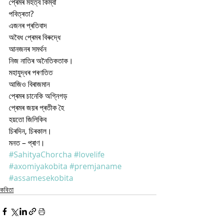
প্ৰেমৰ মহত্ব কিম্বা
পবিত্ৰতা? 
এজনৰ প্ৰতিবাদ
অবৈধ প্ৰেমৰ বিৰুদ্ধে
আনজনৰ সমৰ্থন
নিজ নাতিৰ অনৈতিকতাক। 
মহাযুদ্ধৰ পৰণতিত
আজিও বিৰাজমান
প্ৰেমৰ চানেকি অগ্নিগড়
প্ৰেমৰ জয়ৰ প্ৰতীক হৈ
হয়তো জিলিকিব
চিৰদিন, চিৰকাল।
মনত – প্ৰাণ।
#SahityaChorcha
#lovelife
#axomiyakobita
#premjaname
#assamesekobita
কবিতা