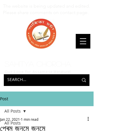
The website is being updated and edited.
Please share comments on contact page.
Sahitya Chorcha
Our Love for Assamese
literature!
Post
All Posts
Jan 22, 2021
1 min read
All Posts
প্ৰেম জনমে জনমে