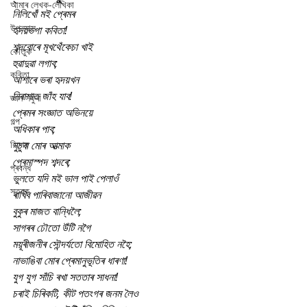
আমাৰ লেখক-লেখিকা
নিলিখোঁ মই প্ৰেমৰ
উপন্যাস
হৃদয়ভগা কবিতা!
শব্দবোৰে মূখথেঁকেচা খাই
কৌতুক
হুৱাদুৱা লগাব;
কবিতা
আশাৰে ভৰা হৃদয়খন
নিৰাশাত জাঁহ যাব!
জ্ঞান সঁফুৰা
প্ৰেমৰ সংজ্ঞাত অভিনয়ে
গল্প
অধিকাৰ পাব;
বিশেষ
নুচুবা মোৰ আত্মাক
প্ৰেমাস্পদ শব্দৰে;
প্ৰবন্ধ
ভুলতে যদি মই ভাল পাই পেলাওঁ
স্তৱক
ৰাখিব পাৰিবাজানো আজীৱন
বুকুৰ মাজত বান্ধিলৈ;
সাগৰৰ ঢৌতো উঁটি নগৈ
ময়ূৰীজনীৰ সৌন্দৰ্যতো বিমোহিত নহৈ;
নাভাঙিবা মোৰ প্ৰেমানুভূতিৰ ধাৰণা!
যুগ যুগ সাঁচি ৰখা সততাৰ সাধনা!
চৰাই চিৰিকটি, কীট পতংগৰ জনম লৈও