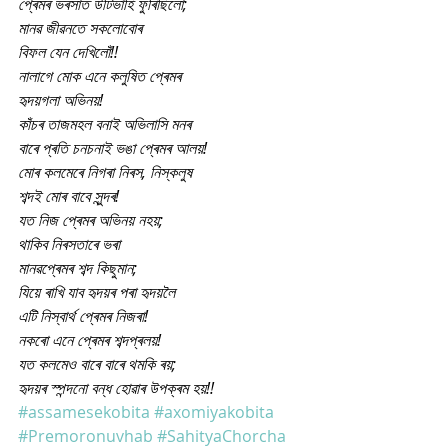
প্ৰেমৰ ভৰসাত উটিভাঁহি ফুৰিছিলো;
মানৱ জীৱনতে সকলোবোৰ
বিফল যেন দেখিলোঁ!!
নালাগে মোক এনে কলুষিত প্ৰেমৰ
হৃদয়গলা অভিনয়!
কাঁচৰ তাজমহল বনাই অভিলাসি মনৰ
বাৰে প্ৰতি চনচনাই ভঙা প্ৰেমৰ আলয়!
মোৰ কলমেৰে নিগৰা নিৰস, নিস্কলুষ
শব্দই মোৰ বাবে সুন্দৰ!
যত নিজ প্ৰেমৰ অভিনয় নহয়;
থাকিব নিৰসতাৰে ভৰা
মানৱপ্ৰেমৰ শব্দ কিছুমান;
যিয়ে ৰাখি যাব হৃদয়ৰ পৰা হৃদয়লৈ
এটি নিস্বাৰ্থ প্ৰেমৰ নিজৰা!
নকৰো এনে প্ৰেমৰ শব্দপ্ৰলয়!
যত কলমেও বাৰে বাৰে থমকি ৰয়;
হৃদয়ৰ স্পন্দনো বন্ধ হোৱাৰ উপক্ৰম হয়!!
#assamesekobita
#axomiyakobita
#Premoronuvhab
#SahityaChorcha