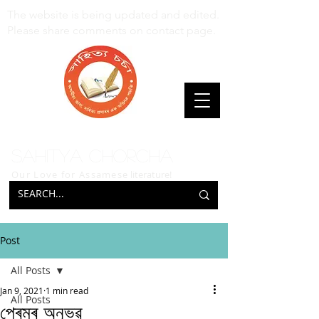
The website is being updated and edited.
Please share comments on contact page.
Sahitya Chorcha
Our Love for Assamese
literature!
Post
All Posts
Jan 9, 2021
1 min read
All Posts
প্ৰেমৰ অনুভৱ