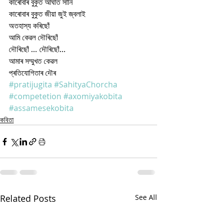
কাৰোবাৰ বুকুত আঘাত সানি
কাৰোবাৰ বুকুত জীয়া জুই জ্বলাই
অতহাস্য কৰিছোঁ 
আমি কেৱল দৌৰিছোঁ
দৌৰিছোঁ … দৌৰিছোঁ…
আমাৰ সম্মুখত কেৱল
প্ৰতিযোগিতাৰ দৌৰ
#pratijugita
#SahityaChorcha
#competetion
#axomiyakobita
#assamesekobita
কবিতা
Related Posts
See All