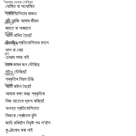
আমাৰ লেখক-লেখিকা
ঘোষিত বা অঘোষিত
উপন্যাস
প্ৰতিযোগিতাৰ মাজত
বন্দী আজি আমাৰ জীৱন 
কৌতুক
জ্ঞাতে বা অজ্ঞাতে
কবিতা
আমি ধাবিত হৈছোঁ
সীমাহীন প্ৰতিযোগিতাৰ ফালে 
জ্ঞান সঁফুৰা
ভাল বা বেয়া
গল্প
চোৱাৰ সময় নাই
বিশেষ
মোৰ কাষৰ জন দৌৰিছে
মইও দৌৰিছোঁ 
প্ৰবন্ধ
প্ৰকৃতিৰ নিয়ম চিঙি
স্তৱক
আমি বাউল হৈছোঁ
আমাক ৰক্ষা কৱচ প্ৰকৃতিক
নিজ হাতেৰে ধ্বংস কৰিছোঁ 
অনন্ত প্ৰতিযোগিতাত
নিজকে শ্ৰেষ্ঠতম বুলি
জাহি কৰিবলৈ নিকৃষ্ট পথ ল’বলৈ
কুণ্ঠাবোধ কৰা নাই 