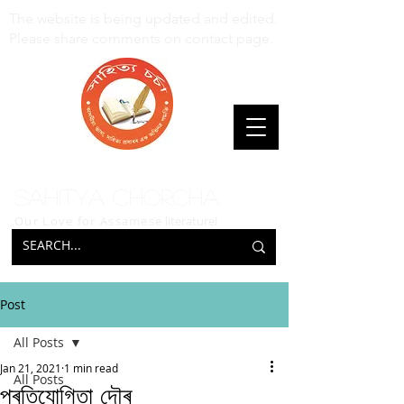
The website is being updated and edited.
Please share comments on contact page.
Sahitya Chorcha
Our Love for Assamese
literature!
Post
All Posts
Jan 21, 2021
1 min read
All Posts
প্ৰতিযোগিতা দৌৰ