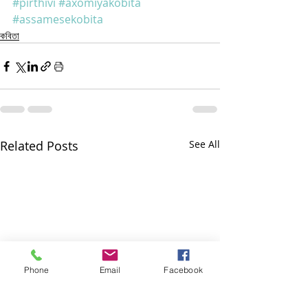
#pirthivi
#axomiyakobita
#assamesekobita
কবিতা
Related Posts
See All
Phone
Email
Facebook