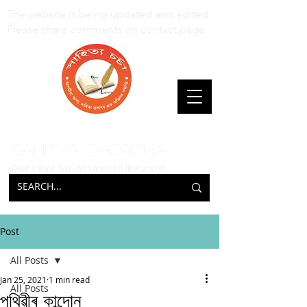
The website is being updated and edited.
Please share comments on contact page.
Sahitya Chorcha
Our Love for Assamese
literature!
Post
All Posts
Jan 25, 2021
1 min read
All Posts
পৃথিৱীৰ কান্দোন