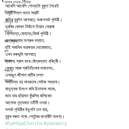
আমাৰ লেখক-লেখিকা
আবেলি আবেলি গোন্ধটো বুকুত লৈয়েই
উপন্যাস
এমুঠি নিশ্চল বতাহ সাৱটি
ৰাতিৰ বুকুলৈ আগবাঢ়ে অৰুণগৰ্ভা পৃথিৱী।
কৌতুক
দুবৰিৰ কোমল নিৰ্যাসে তিয়াব নোৱাৰা
কবিতা
ক্লেদান্ত,মোহান্ধ,বিমৰ্ষ পৃথিৱী।
অশ্ৰুকন্যাৰ অশ্ৰুৰ বন্যাত,
জ্ঞান সঁফুৰা
ছাঁই সমাধিৰ অৱক্ষয়ৰ দোমোজাত,
গল্প
এখন মৰুভূমি আগবাঢ়ে
বিশেষ
ক্ৰমশঃ গ্ৰাস কৰে ৰৌদ্ৰস্নাত ধৰিত্ৰী।
ক্ৰোধ আৰু প্ৰতিহিংসাৰ দাবানলত,
প্ৰবন্ধ
এআঙুল জীপাল মাটিৰ তলত
স্তৱক
সমাধিস্থ হয় মানৱতাৰ সেউজ সম্ভাৰ।
মাতৃত্বক উলংগ কৰি চিতাভষ্ম সাজে,
জাহ যায় ছাঁয়াঘন কুঁৱলিৰ বালিচৰত
আলোক নৃত্যৰতা তটিনী তনয়া।
সগৰ্ভা পৃথিৱীৰ উচুপনি তল যায়,
বুকুৰ মৰুত গজে শেলুৱৈৰ কংক্ৰীট অৰণ্য।
#SahityaChorcha
#planetcry