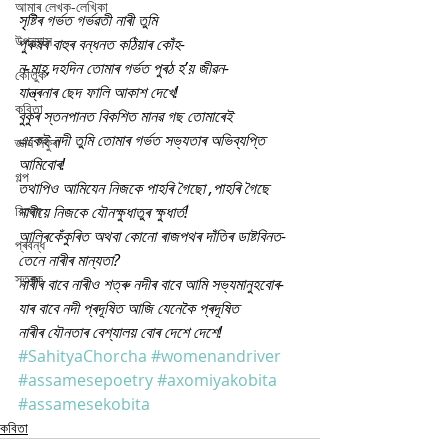
আমাৰ লেখক-লেখিকা
সৃষ্টিৰ গৰ্ভত গৰ্ভৱতী নাৰী তুমি
উপন্যাস
পুৰুষৰ বাহুৰ বন্ধনত কঠিয়াৰ কোঁহ-
ন-মাহ,দহদিন তোমাৰ গৰ্ভত পুৰঠ হ’য় জীৱন-
কৌতুক
যান্ত্ৰনাৰ ছেদ ফালি আকাশ দেখে!
কবিতা
বুকুৰ স্তনপানত বিকশিত মানৱ গছ তোমাৰেই
একেই নদী তুমি তোমাৰ গৰ্ভত সভ্যতাৰ অভিব্যপ্তি 
জ্ঞান সঁফুৰা
আমিবোৰ!
গল্প
তথাপিও আমিযেন নিজকে পাহৰি গৈছো ,পাহৰি গৈছে 
বিশেষ
নাৰীয়ে নিজকে যৌনক্ষুধাতুৰ ক্ষুধাৰ্ত!
আলিৰকেঁকুৰিত অথবা কোনো ৰাজপথৰ দাঁতিৰ ডাষ্টবিনত-
প্ৰবন্ধ
তেনে নাৰীৰ মান্যতা?
স্তৱক
নাৰীৰ বাবে নাৰীও শত্ৰু নদীৰ বাবে আমি সভ্যমানুহবোৰ-
যাৰ বাবে নদী প্ৰদূষিত আজি যেনেকৈ প্ৰদূষিত
নাৰীৰ যৌনতাৰ বেশ্যালয় বোৰ দেশে দেশে!
#SahityaChorcha
#womenandriver
#assamesepoetry
#axomiyakobita
#assamesekobita
কবিতা