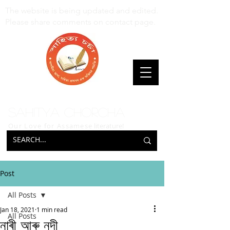
The website is being updated and edited.
Please share comments on contact page.
Sahitya Chorcha
Our Love for Assamese
literature!
Post
All Posts
Jan 18, 2021
1 min read
All Posts
নাৰী আৰু নদী