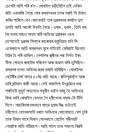
চেপেটা লাগি পৰি ৰ’ল ৷ মোবাইল ঘড়ীটোলৈ চাই দেখিল 
ৰাতি একবাজি গৈছে ৷গাৰ কম্বলখনৰ তলৰ পৰাই সি উমান 
কৰিব পাৰিলে যেন কোনোবাই তাৰ দুৱাৰখনৰ কাষলৈ দুপ্ 
দুপাই আহি আকৌ উভতি গৈছে ৷ এবাৰ , দুবাৰ , তিনি বাৰ 
কৈ শুনাৰ পাছত সাহস কৰি অভিনৱ দুৱাৰখন ওচৰ 
চাপোতেই দুৱাৰৰ সিপাৰে কাৰোবাৰ হুমুনিয়াহ শুনি সি 
একেজাপে আহি কম্বলখন মুৰে গাইয়েই মেৰিয়াই বিচনাত 
নিঠৰ হৈ পৰি থাকিল ৷ লেপটপৰ স্ক্ৰীনৰ পৰা নিৰ্গত ইষৎ 
নীলা পোহৰে ৰুমটোৰ পৰিবেশ আৰু জয়াল কৰি তুলিছিল ৷ 
কম্বলৰ তলত অভিনৱ জ্বৰ ঘমাদি ঘামিছিল ৷ মোবাইলৰ 
বেটেৰীৰ চাৰ্জ মাত্র ৫০% বাচি আছে ৷ ৰাতিপুৱাবলৈ আৰু 
চাৰি ঘন্টামান বাকী আছে ৷ সেই মাজনিশা উৎকন্ঠাৰে ভৰা 
প্ৰতিটো মুহূৰ্ত সাহসেৰে সমুখীন হবলৈ সাজু হৈ অভিনৱে 
কিবা ভাবি মোবাইল ফোনত লৈ দ্বীপেনৰ নম্বৰ টো টিপি 
দিলে ৷ আচৰিতজনকভাবে মাত্র দুবাৰ ৰিঙ হওঁতেই 
দ্বীপেনে ফোনকলটো ধৰাত অভিনৱে কোনোমতে খেপ ঢুকি 
তাক যিমান পাৰে সিমান সোনকালে হোটেল গ্ৰীনহাট 
পোৱাকৈ মাতি পঠিয়ালে ৷ আহি পালে তাক সকলো বিৱৰি 