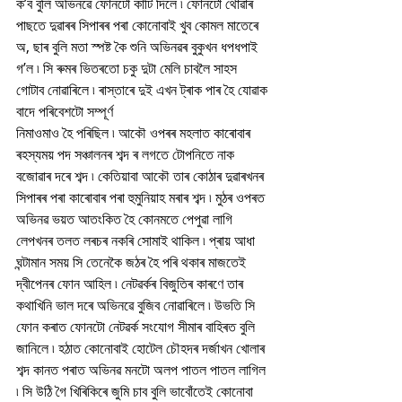
ক’ব বুলি অভিনৱে ফোনটো কাটি দিলে ৷ ফোনটো থোৱাৰ 
পাছতে দুৱাৰৰ সিপাৰৰ পৰা কোনোবাই খুব কোমল মাতেৰে 
অ, ছাৰ বুলি মতা স্পষ্ট কৈ শুনি অভিনৱৰ বুকুখন ধপধপাই 
গ’ল ৷ সি ৰুমৰ ভিতৰতো চকু দুটা মেলি চাবলৈ সাহস 
গোটাব নোৱাৰিলে ৷ ৰাস্তাৰে দুই এখন ট্ৰাক পাৰ হৈ যোৱাক 
বাদে পৰিবেশটো সম্পূৰ্ণ
নিমাওমাও হৈ পৰিছিল ৷ আকৌ ওপৰৰ মহলাত কাৰোবাৰ 
ৰহস্যময় পদ সঞ্চালনৰ শব্দ ৰ লগতে টোপনিতে নাক 
বজোৱাৰ দৰে শব্দ ৷ কেতিয়াবা আকৌ তাৰ কোঠাৰ দুৱাৰখনৰ 
সিপাৰৰ পৰা কাৰোবাৰ পৰা হুমুনিয়াহ মৰাৰ শব্দ ৷ মুঠৰ ওপৰত 
অভিনৱ ভয়ত আতংকিত হৈ কোনমতে পেপুৱা লাগি 
লেপখনৰ তলত লৰচৰ নকৰি সোমাই থাকিল ৷ প্ৰায় আধা 
ঘন্টামান সময় সি তেনেকৈ জঠৰ হৈ পৰি থকাৰ মাজতেই 
দ্বীপেনৰ ফোন আহিল ৷ নেটৱৰ্কৰ বিজুতিৰ কাৰণে তাৰ 
কথাখিনি ভাল দৰে অভিনৱে বুজিব নোৱাৰিলে ৷ উভতি সি 
ফোন কৰাত ফোনটো নেটৱৰ্ক সংযোগ সীমাৰ বাহিৰত বুলি 
জানিলে ৷ হঠাত কোনোবাই হোটেল চৌহদৰ দৰ্জাখন খোলাৰ 
শব্দ কানত পৰাত অভিনৱ মনটো অলপ পাতল পাতল লাগিল 
৷ সি উঠি গৈ খিৰিকিৰে জুমি চাব বুলি ভাবোঁতেই কোনোবা 