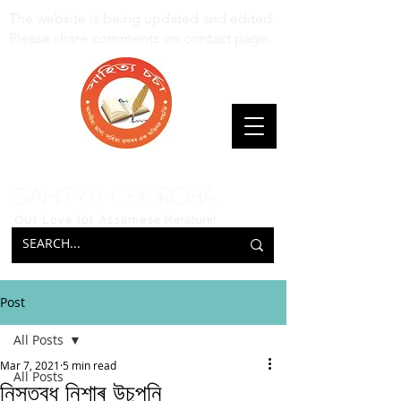
The website is being updated and edited.
Please share comments on contact page.
Sahitya Chorcha
Our Love for Assamese
literature!
Post
All Posts
Mar 7, 2021
5 min read
All Posts
নিস্তব্ধ নিশাৰ উচুপনি