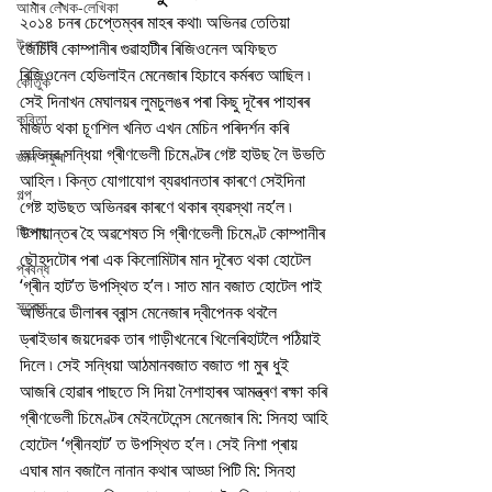
আমাৰ লেখক-লেখিকা
২০১৪ চনৰ চেপ্তেম্বৰ মাহৰ কথা৷ অভিনৱ তেতিয়া 
উপন্যাস
জেচিবি কোম্পানীৰ গুৱাহাটীৰ ৰিজিওনেল অফিছত 
ৰিজিওনেল হেভিলাইন মেনেজাৰ হিচাবে কৰ্মৰত আছিল ৷
কৌতুক
সেই দিনাখন মেঘালয়ৰ লুমচুলঙৰ পৰা কিছু দূৰৈৰ পাহাৰৰ 
কবিতা
মাজত থকা চূণশিল খনিত এখন মেচিন পৰিদৰ্শন কৰি 
অভিনৱ সন্ধিয়া গ্ৰীণভেলী চিমেণ্টৰ গেষ্ট হাউছ লৈ উভতি 
জ্ঞান সঁফুৰা
আহিল ৷ কিন্ত যোগাযোগ ব্যৱধানতাৰ কাৰণে সেইদিনা 
গল্প
গেষ্ট হাউছত অভিনৱৰ কাৰণে থকাৰ ব্যৱস্থা নহ’ল ৷ 
বিশেষ
উপায়ান্তৰ হৈ অৱশেষত সি গ্ৰীণভেলী চিমেণ্ট কোম্পানীৰ 
ছৌহদটোৰ পৰা এক কিলোমিটাৰ মান দূৰৈত থকা হোটেল 
প্ৰবন্ধ
‘গ্ৰীন হাট’ত উপস্থিত হ’ল ৷ সাত মান বজাত হোটেল পাই 
স্তৱক
অভিনৱে ডীলাৰৰ ব্ৰান্স মেনেজাৰ দ্বীপেনক থবলৈ 
ড্ৰাইভাৰ জয়দেৱক তাৰ গাড়ীখনেৰে খিলেৰিহাটলৈ পঠিয়াই 
দিলে ৷ সেই সন্ধিয়া আঠমানবজাত বজাত গা মুৰ ধুই 
আজৰি হোৱাৰ পাছতে সি দিয়া নৈশাহাৰৰ আমন্ত্ৰণ ৰক্ষা কৰি 
গ্ৰীণভেলী চিমেণ্টৰ মেইনটেনেন্স মেনেজাৰ মি: সিনহা আহি 
হোটেল ‘গ্ৰীনহাট’ ত উপস্থিত হ’ল ৷ সেই নিশা প্ৰায় 
এঘাৰ মান বজালৈ নানান কথাৰ আড্ডা পিটি মি: সিনহা 