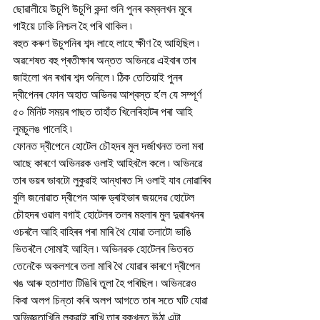
ছোৱালীয়ে উচুপি উচুপি কন্দা শুনি পুনৰ কম্বলখন মুৰে 
গাইয়ে ঢাকি নিশ্চল হৈ পৰি থাকিল ৷
বহুত কৰুণ উচুপনিৰ শব্দ লাহে লাহে ক্ষীণ হৈ আহিছিল ৷
অৱশেষত বহু প্ৰতীক্ষাৰ অন্তত অভিনৱে এইবাৰ তাৰ 
জাইলো খন ৰখাৰ শব্দ শুনিলে ৷ ঠিক তেতিয়াই পুনৰ 
দ্বীপেনৰ ফোন অহাত অভিনৱ আশ্বস্ত হ’ল যে সম্পূৰ্ণ 
৫০ মিনিট সময়ৰ পাছত তাহাঁত খিলেৰিহাটৰ পৰা আহি 
লুমচুলঙ পালেহি ৷
ফোনত দ্বীপেনে হোটেল চৌহদৰ মুল দৰ্জাখনত তলা মৰা 
আছে কাৰণে অভিনৱক ওলাই আহিবলৈ কলে ৷ অভিনৱে 
তাৰ ভয়ৰ ভাবটো লুকুৱাই আন্ধাৰত সি ওলাই যাব নোৱাৰিব 
বুলি জনোৱাত দ্বীপেন আৰু ড্ৰাইভাৰ জয়দেৱ হোটেল 
চৌহদৰ ওৱাল বগাই হোটেলৰ তলৰ মহলাৰ মুল দুৱাৰখনৰ 
ওচৰলৈ আহি বাহিৰৰ পৰা মাৰি থৈ যোৱা তলাটো ভাঙি 
ভিতৰলৈ সোমাই আহিল ৷ অভিনৱক হোটেলৰ ভিতৰত 
তেনেকৈ অকলশৰে তলা মাৰি থৈ যোৱাৰ কাৰণে দ্বীপেন 
খঙ আৰু হতাশাত টিঙিৰি তুলা হৈ পৰিছিল ৷ অভিনৱেও 
কিবা অলপ চিন্তা কৰি অলপ আগতে তাৰ সতে ঘটি যোৱা 
অভিজ্ঞতাখিনি লুকুৱাই ৰাখি তাৰ বুকুখনত উঠা এটা 