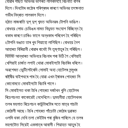
যোৱাৰ পাছত অভিনৱ ভাগৰত লালকালহৈ বিচনাত বাগৰ 
দিলে ৷ দিনটোৰ কঠোৰ পৰিশ্ৰমৰ কাৰণে অভিনৱ তৎক্ষনাত 
গভীৰ নিদ্ৰাত লালকাল দিলে ৷
হঠাত মাজৰাতি দুপ্ দুপ্ শব্দত অভিনৱৰ টোপনি ভাঙিল ৷ 
বোধহয় লোড চেডিঙৰ নামত বিদ্যুত সংযোগ বিচ্ছিন্ন হৈ 
থকাৰ কাৰণে চাৰিও ফালে অন্ধকাৰ পৰিবেশ হৈ পৰিছিল 
৷টোপনি ভঙাত তাৰ খুব পিয়াহো লাগিছিল ৷ বোধহয় নৈশ 
আহাৰত বিৰিয়ানী খোৱাৰ বাবেই সি তৃষ্ণাতুৰ হৈ পৰিছিল ৷
ঘিটমিট আন্ধাৰত অভিনৱে বিচনাৰ পৰা উঠি গৈ খেপিয়াই 
খেপিয়াই চাৰ্জত লগাই থোৱা মোবাইলটো বিচাৰিব ধৰিলে ৷ 
অৱশেষত ভেন্টিলেটৰেদি সোমাই অহা হোটেলৰ সন্মুখৰ 
ৰাষ্ট্ৰীয় ঘাইপথৰে পাৰ হৈ যোৱা এখন ট্ৰাকৰ পোহৰত সি 
কোনোমতে মোবাইলটো বিচাৰি পালে ৷
সি মোবাইলত থকা টৰ্চৰ পোহৰত দৰ্জাখন খুলি হোটেলৰ 
ৰিচেপচনত কাকোৱেই নেদেখিলে ৷ দুমহলীয়া হোটেলখনৰ 
তলৰ মহলাত ৰিচেপচন কাউন্টাৰটোৰ সতে মাত্র পাচটা 
কোঠালী আছে ৷ টৰ্চৰ পোহৰত পাঁচোটা কোঠাৰ দুৱাৰত 
ওলমি থকা দেখি তলা কেইটাৰ পৰা বুজিব পাৰিলে যে তলৰ 
মহলাটোত সিয়েই একমাত্ৰ আবাসী ৷ পিয়াহত আতুৰ হৈ 