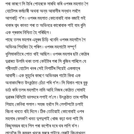
পৰা কাৰণে সি টৰ্চৰ পোহৰকে সাৰথি কৰি ওপৰৰ মহলাত গৈ 
হোটেলৰ কৰ্মচাৰী অথবা অন্য আবাসীৰ সন্ধান লবলৈ 
আগবাঢ়ি গ’ল ৷ ওপৰৰ মহলাত কোনোবাই নাক বজাই শুই 
থকাৰ শব্দ কানত পৰা ত অভিনৱে কাৰোবাক পাই যাব বুলি 
এক প্ৰকাৰ নিশ্চিত হৈ পৰিছিল ৷
পাছে তলৰ মহলাৰ এমুৰৰ চিড়ি খনেদি ওপৰৰ মহলালৈ গৈ 
অভিনৱ শিহৰিত হৈ পৰিল ৷ ওপৰৰ মহলাটো সম্পূৰ্ণ 
ধুলিমাকতিৰে পোত খাই আছিল ৷ ওপৰৰ মহলাৰ ছটা কোঠাৰ 
দুৱাৰত উলমি থকা তলা কেইটাৰ পৰা সি বুজিব পাৰিলে যে 
গ্ৰীনহাট হোটেল খনৰ সেই নিশাটিৰ সিয়েই একমাত্ৰ 
আবাসী ৷ এক মুহূৰ্তৰ কাৰণে অভিনৱৰ গাটো কিবা এক 
অনাকাংক্ষিত উৎকন্ঠাত চেঁচা পৰি গ’ল ৷ সি যিমান পাৰে বুকু 
ডাঠ কৰি তলৰ মহলালৈ নামি আহি নিজৰ কোঠাত সোমাই 
দুৱাৰৰ খিলিটো ভালদৰে লগাই ল’লে ৷ উৎকন্ঠাত তাৰ পানীৰ 
পিয়াহ কেনিবা পলাল ৷ সহজ হবলৈ সি লেপটপটো চলাই 
বিচনা খনতে বহি দিলে ৷ ঠিক তেতিয়াই কোনোবাই ওপৰ 
মহলাৰ বেলকণি খনত দুপদুপাই খোজ কঢ়া শুনা পাই সি 
কিছুসময়ৰ বাবে শিল পৰা কপৌৰ দৰে থৰ লাগি ৰ’ল ৷ 
লাহেকৈ সি কম্বল খনকে মূৰৰে গাইয়ে মেৰাই বিচনাখনত 