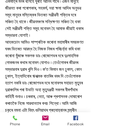
একমাত্ৰ মনৰ বলেহে ঘুৰাই আনিব পাৰে ৷ এজন মানুহে 
জীৱনত কৰা পৰোপকাৰ, সহকৰ্ম, দয়া ক্ষমা আদিৰ অনুভৱ 
সমূহ মানুহৰ মস্তিষ্কৰ ভিতৰত সঞ্জীৱনী শক্তিৰ দৰে 
সঞ্চিত হৈ থাকে ৷ জীৱনমৰণৰ সন্ধিক্ষণত সঞ্চিত হৈ থকা 
সেই সঞ্জীৱনী শক্তি সমুহ মনোবল হৈ আমাক জীয়াই থকাৰ 
সম্ভাৱনা যোগাই ৷ 
আহকচোন আমিও সাম্প্ৰতিক কৰোনা মহামাৰীৰ সময়কণত 
ঘৰৰ ভিতৰত আৱদ্ধ হৈ নিজক নিজৰ পৰিচৰ্য্যা কৰি থকা 
কৰোনা যুঁজাৰু সকলক ডাঃ ৰোজোগভৰ দৰে দুঃসাহসিক 
লোকজনৰ কথাৰ মনোবল যোগাও ৷ তেওঁলোকৰ জীৱনৰ 
সম্ভাৱনাৰ দুৱাৰ খুলি দিও ৷ ক’ত কিমান জন ঢুকাল, কোন 
ঢুকাল, ইত্যাদিবোৰ ঋনাত্মক বাতৰিৰ খবৰ দি তেওঁলোকক 
হতাশ নকৰি ডাঃ ৰোজোগভৰ দৰে মনোবলৰ সহায়ত মৃত্যুৰ 
দুৱাৰদলিৰ পৰা উভতি অহা মৃত্যুঞ্জয়ী সকলৰ বীৰগাঁথাৰ 
কাহিনী শুনাও ৷ চৰকাৰ, নেতা, আৰু প্ৰশাসনক দোষাৰোপ 
কৰাতকৈ নিজে সাৱধানতাৰ কবচ পিন্ধো ৷ আমি আজি 
চকুৰে নমনা এটা বিহৎ গুলিয়াথৰ প্ৰত্যাহ্বানৰ সন্মূখীন 
হৈছো ৷ গতিকে আমি ধৈৰ্য্য, সহ্য আৰু আমাৰ সঞ্চিত 
মনোবলেৰে ডেভিদৰ দৰে এই গুলিয়াথক পৰাজিত কৰিব 
Phone
Email
Facebook