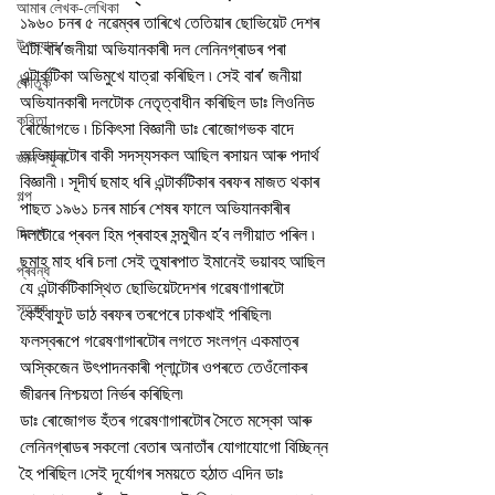
আমাৰ লেখক-লেখিকা
১৯৬০ চনৰ ৫ নৱেম্বৰ তাৰিখে তেতিয়াৰ ছোভিয়েট দেশৰ 
উপন্যাস
এটা বাৰ’জনীয়া অভিযানকাৰী দল লেনিনগ্ৰাডৰ পৰা 
এন্টাৰ্কটিকা অভিমুখে যাত্রা কৰিছিল ৷ সেই বাৰ’ জনীয়া 
কৌতুক
অভিযানকাৰী দলটোক নেতৃত্বাধীন কৰিছিল ডাঃ লিওনিড 
কবিতা
ৰোজোগভে ৷ চিকিৎসা বিজ্ঞানী ডাঃ ৰোজোগভক বাদে 
অভিযানটোৰ বাকী সদস্যসকল আছিল ৰসায়ন আৰু পদাৰ্থ 
জ্ঞান সঁফুৰা
বিজ্ঞানী ৷ সূদীৰ্ঘ ছমাহ ধৰি এন্টাৰ্কটিকাৰ বৰফৰ মাজত থকাৰ 
গল্প
পাছত ১৯৬১ চনৰ মাৰ্চৰ শেষৰ ফালে অভিযানকাৰীৰ 
বিশেষ
দলটোৱে প্ৰবল হিম প্ৰবাহৰ সন্মুখীন হ’ব লগীয়াত পৰিল ৷ 
ছমাহ মাহ ধৰি চলা সেই তুষাৰপাত ইমানেই ভয়াবহ আছিল 
প্ৰবন্ধ
যে এন্টাৰ্কটিকাস্থিত ছোভিয়েটদেশৰ গৱেষণাগাৰটো 
স্তৱক
কেইবাফুট ডাঠ বৰফৰ তৰপেৰে ঢাকখাই পৰিছিল৷ 
ফলস্বৰূপে গৱেষণাগাৰটোৰ লগতে সংলগ্ন একমাত্ৰ 
অস্কিজেন উৎপাদনকাৰী প্লান্টোৰ ওপৰতে তেওঁলোকৰ 
জীৱনৰ নিশ্চয়তা নিৰ্ভৰ কৰিছিল৷ 
ডাঃ ৰোজোগভ হঁতৰ গৱেষণাগাৰটোৰ সৈতে মস্কো আৰু 
লেনিনগ্ৰাডৰ সকলো বেতাৰ অনাতাঁৰ যোগাযোগো বিচ্ছিন্ন 
হৈ পৰিছিল ৷সেই দূৰ্যোগৰ সময়তে হঠাত এদিন ডাঃ 