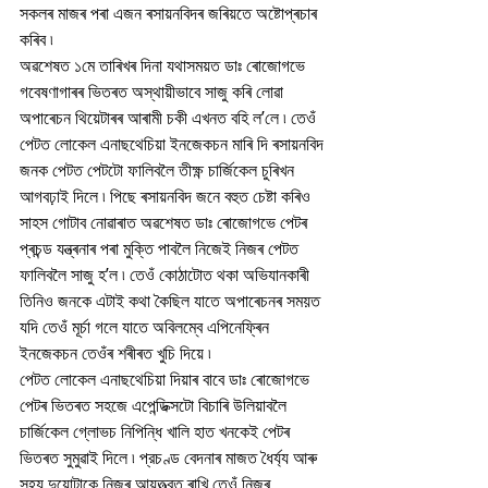
সকলৰ মাজৰ পৰা এজন ৰসায়নবিদৰ জৰিয়তে অষ্টোপ্ৰচাৰ 
কৰিব ৷
অৱশেষত ১মে তাৰিখৰ দিনা যথাসময়ত ডাঃ ৰোজোগভে 
গবেষণাগাৰৰ ভিতৰত অস্থায়ীভাবে সাজু কৰি লোৱা 
অপাৰেচন থিয়েটাৰৰ আৰামী চকী এখনত বহি ল’লে ৷ তেওঁ 
পেটত লোকেল এনাছথেচিয়া ইনজেকচন মাৰি দি ৰসায়নবিদ 
জনক পেটত পেটটো ফালিবলৈ তীক্ষ্ণ চাৰ্জিকেল চুৰিখন 
আগবঢ়াই দিলে ৷ পিছে ৰসায়নবিদ জনে বহুত চেষ্টা কৰিও 
সাহস গোটাব নোৱাৰাত অৱশেষত ডাঃ ৰোজোগভে পেটৰ 
প্ৰচন্ড যন্ত্ৰনাৰ পৰা মুক্তি পাবলৈ নিজেই নিজৰ পেটত 
ফালিবলৈ সাজু হ’ল ৷ তেওঁ কোঠাটোত থকা অভিযানকাৰী 
তিনিও জনকে এটাই কথা কৈছিল যাতে অপাৰেচনৰ সময়ত 
যদি তেওঁ মূৰ্চা গলে যাতে অবিলম্বে এপিনেফ্ৰিন 
ইনজেকচন তেওঁৰ শৰীৰত খুচি দিয়ে ৷ 
পেটত লোকেল এনাছথেচিয়া দিয়াৰ বাবে ডাঃ ৰোজোগভে 
পেটৰ ভিতৰত সহজে এপেন্ডিক্সটো বিচাৰি উলিয়াবলৈ 
চাৰ্জিকেল গ্লোভচ নিপিন্ধি খালি হাত খনকেই পেটৰ 
ভিতৰত সুমুৱাই দিলে ৷ প্রচণ্ড বেদনাৰ মাজত ধৈৰ্য্য আৰু 
সহ্য দুয়োটাকে নিজৰ আয়ত্ত্বত ৰাখি তেওঁ নিজৰ 