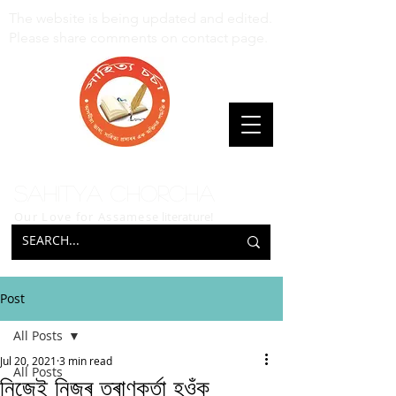
The website is being updated and edited.
Please share comments on contact page.
Sahitya Chorcha
Our Love for Assamese
literature!
Post
All Posts
Jul 20, 2021
3 min read
All Posts
নিজেই নিজৰ ত্ৰাণকৰ্তা হওঁক