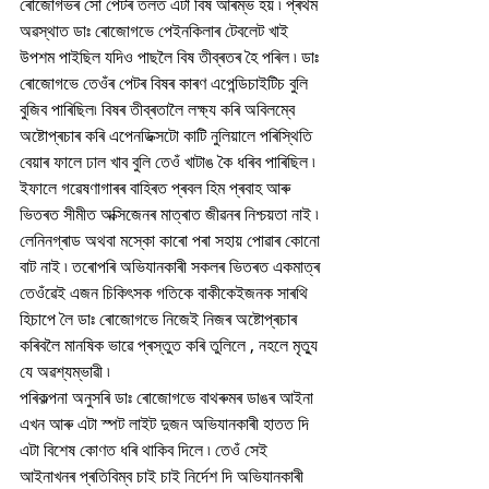
ৰোজোগভৰ সোঁ পেটৰ তলত এটা বিষ আৰম্ভ হয় ৷ প্ৰথম 
অৱস্থাত ডাঃ ৰোজোগভে পেইনকিলাৰ টেবলেট খাই 
উপশম পাইছিল যদিও পাছলৈ বিষ তীব্ৰতৰ হৈ পৰিল ৷ ডাঃ 
ৰোজোগভে তেওঁৰ পেটৰ বিষৰ কাৰণ এপেন্ডিচাইটিচ বুলি 
বুজিব পাৰিছিল৷ বিষৰ তীব্ৰতালৈ লক্ষ্য কৰি অবিলম্বে 
অষ্টোপ্ৰচাৰ কৰি এপেনডিক্সটো কাটি নুলিয়ালে পৰিস্থিতি 
বেয়াৰ ফালে ঢাল খাব বুলি তেওঁ খাটাঙ কৈ ধৰিব পাৰিছিল ৷ 
ইফালে গৱেষণাগাৰৰ বাহিৰত প্ৰবল হিম প্ৰবাহ আৰু 
ভিতৰত সীমীত অক্সিজেনৰ মাত্ৰাত জীৱনৰ নিশ্চয়তা নাই ৷ 
লেনিনগ্ৰাড অথবা মস্কো কাৰো পৰা সহায় পোৱাৰ কোনো 
বাট নাই ৷ তৰোপৰি অভিযানকাৰী সকলৰ ভিতৰত একমাত্ৰ 
তেওঁৱেই এজন চিকিৎসক গতিকে বাকীকেইজনক সাৰথি 
হিচাপে লৈ ডাঃ ৰোজোগভে নিজেই নিজৰ অষ্টোপ্ৰচাৰ 
কৰিবলৈ মানষিক ভাৱে প্ৰস্তুত কৰি তুলিলে , নহলে মৃত্যু 
যে অৱশ্যম্ভাৱী ৷ 
পৰিকল্পনা অনুসৰি ডাঃ ৰোজোগভে বাথৰুমৰ ডাঙৰ আইনা 
এখন আৰু এটা স্পট লাইট দুজন অভিযানকাৰী হাতত দি 
এটা বিশেষ কোণত ধৰি থাকিব দিলে ৷ তেওঁ সেই 
আইনাখনৰ প্ৰতিবিম্ব চাই চাই নিৰ্দেশ দি অভিযানকাৰী 