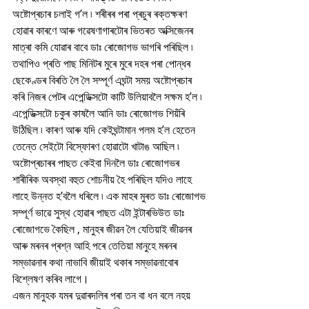
অষ্টোপ্ৰচাৰ চলাই গ’ল ৷ শৰীৰৰ পৰা প্ৰচুৰ ৰক্তক্ষৰণ 
হোৱাৰ কাৰণে আৰু গৱেষণাগাৰটোৰ ভিতৰত অক্সিজেনৰ 
মাত্ৰা কমি যোৱাৰ বাবে ডাঃ ৰোজোগভ ভাগৰি পৰিছিল ৷ 
তথাপিও প্ৰতি পাছ মিনিটৰ মুৰে মুৰে দহৰ পৰা পোন্ধৰ 
ছেকেণ্ডৰ বিৰতি লৈ লৈ সম্পূৰ্ণ এঘন্টা সময় অষ্টোপ্ৰচাৰ 
কৰি নিজৰ পেটৰ এপেন্ডিক্সটো কাটি উলিয়াবলৈ সক্ষম হ’ল ৷ 
এপেন্ডিক্সটো চকুৰ কাষলৈ আনি ডাঃ ৰোজোগভ শিয়ঁৰি 
উঠিছিল ৷ কাৰণ আৰু যদি কেইঘন্টামান পলম হ’ল হেতেন 
তেন্তে সেইটো বিস্ফোৰণ হোৱাটো খাটাঙ আছিল ৷ 
অষ্টোপ্ৰচাৰৰ পাছত কেইবা দিনলৈ ডাঃ ৰোজোগভৰ 
শাৰীৰিক অবস্থা বহুত শোচনীয় হৈ পৰিছিল যদিও লাহে 
লাহে উন্নত হ’বলৈ ধৰিলে ৷ এক মাহৰ মুৰত ডাঃ ৰোজোগভ 
সম্পূৰ্ণ ভাৱে সুস্থ হোৱাৰ পাছত এটা ইন্টাৰভিউত ডাঃ 
ৰোজোগভে কৈছিল , মানুহৰ জীৱন লৈ যেতিয়াই জীৱনৰ 
আৰু মৰনৰ প্ৰশ্ন আহি পৰে তেতিয়া মানুহে মৰনৰ 
সম্ভাৱনাৰ কথা নাভাবি জীয়াই থকাৰ সম্ভাৱনাবোৰ 
বিশ্লেষণ কৰিব লাগে। 
এজন মানুহক যমৰ দুৱাৰদলিৰ পৰা তন বা ধন বলে নহয় 