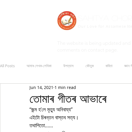
Sahitya Cho
Our Love for Assamese
lit
The website is being updated and 
comments on contact page.
All Posts
আমাৰ লেখক-লেখিকা
উপন্যাস
কৌতুক
কবিতা
জ্ঞান স
Jun 14, 2021
1 min read
তোমাৰ গীতৰ আভাৰে
“জন্ম হ’লে মৃত্যু অনিবায্য”
এইটো চিৰন্তন বাস্তব সত্য।
তথাপিতো……