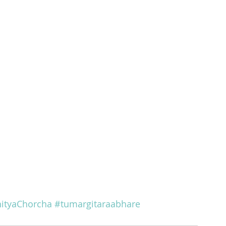
ityaChorcha
#tumargitaraabhare