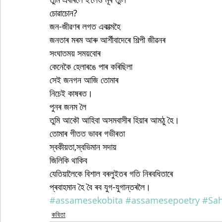
চোৱাচোন?
জন-জীৱণৰ লগত একাত্মহৈ
জনতাৰ মৰম আৰু আৰ্শীবাদেৰে শিল্পী জীৱনৰ
সংঘাতময় সময়বোৰ
কেনেকৈ হেলাৰঙে পাৰ কৰিছিলা
সেই জনগন আজি তোমাৰ
নিচেই কাষৰত। 
পুনৰ জনম লৈ
তুমি আকৌ আহিবা অসমবাসীৰ হিয়াৰ আমঠু হৈ।
তোমাৰ গীতত ভাবৰ গভীৰতা
স্বকীয়তা,স্বভিমান সদায়
জিলিকি থাকিব
যেতিয়ালৈকে বিশাল বৰলুইতৰ গতি নিৰবধিতাৰে
প্ৰবাহমান হৈ বৈ ৰব যুগ-যুগান্তৰলৈ।
#assamesekobita
#assamesepoetry
#Sah
কবিতা