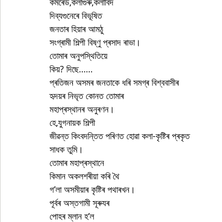
কমৰেড,কলাগুৰু,কলাবিদ
দিব্যগুনেৰে বিভূষিত
জনতাৰ হিয়াৰ আমঠু
সংগ্ৰামী শিল্পী বিষ্ণু প্ৰসাদ ৰাভা।
তোমাৰ অনুপস্থিতিয়ে
কিয়? দিছে……
প্ৰতিজন অসমৰ জনতাকে ধৰি সমগ্ৰ বিশ্ববাসীৰ
হৃদয়ৰ নিভৃত কোনত তোমাৰ
মহাপ্ৰস্থানৰ অনুৰণন। 
হে,যুগনায়ক শিল্পী
জীৱন্ত কিংবদন্তিত পৰিণত হোৱা কলা-কৃষ্টিৰ প্ৰকৃত
সাধক তুমি।
তোমাৰ মহাপ্ৰস্থানে
কিমান অকলশৰীয়া কৰি থৈ
গ’লা অসমীয়াৰ কৃষ্টিৰ পথাৰখন।
পূৰ্বৰ অস্তগামী সূৰুযৰ
পোহৰ ম্লান হ’ল