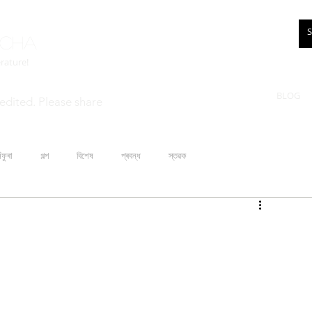
rcha
erature!
BLOG
edited. Please share
ঁফুৰা
গল্প
বিশেষ
প্ৰবন্ধ
স্তৱক