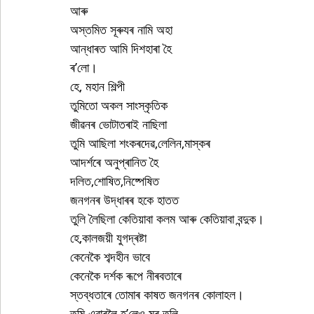
আৰু
অস্তমিত সূৰুযৰ নামি অহা
আন্ধাৰত আমি দিশহাৰা হৈ
ৰ’লো। 
হে, মহান শিল্পী
তুমিতো অকল সাংস্কৃতিক
জীৱনৰ ভোটাতৰাই নাছিলা
তুমি আছিলা শংকৰদেৱ,লেলিন,মাস্কৰ
আদৰ্শৰে অনুপ্ৰানিত হৈ
দলিত,শোষিত,নিষ্পেষিত
জনগনৰ উদ্ধাৰৰ হকে হাতত
তুলি লৈছিলা কেতিয়াবা কলম আৰু কেতিয়াবা বন্দুক। 
হে,কালজয়ী যুগদ্ৰষ্টা
কেনেকৈ শব্দহীন ভাবে
কেনেকৈ দৰ্শক ৰূপে নীৰবতাৰে
স্তব্ধতাৰে তোমাৰ কাষত জনগনৰ কোলাহল।
তুমি এবাৰলৈ হ’লেও মূৰ তুলি