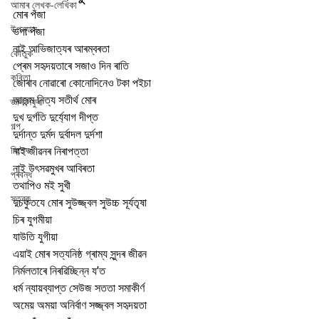
আমাৰ লেখক-লেখিকা
মোৰ পঁজা
উপন্যাস
ভগা পঁজা
নাই আভিজাত্যৰ আৰম্বৰতা
কৌতুক
প্ৰেম সহৃদয়তাৰে সজাও দিন ৰাতি
কবিতা
জোৰাব নোৱাৰো কোনোদিনেও টকা পইচা 
আজন্ম নিত্য সতীৰ্থ মোৰ
জ্ঞান সঁফুৰা
দুখ দুৰ্গতি দুৰ্য্যোগ দীপ্ত
গল্প
দুৰ্দান্ত দুৰ্মদ দুৰ্বাদল দুৰ্দশা 
বিশেষ
নাই জীৱনৰ নিৰাপত্তা
নাই উৎসৱমুখৰ আবিৰতা
প্ৰবন্ধ
তথাপিও মই সুখী
স্তৱক
দুচকুতযে মোৰ সুউজ্জ্বল সুউচ্চ সূৰ্যতৃষা
চিৰ যুগমীয়া
যাউতি যুগীয়া 
এয়াই মোৰ সত্যনিষ্ঠ গ্ৰাম্য সুন্দৰ জীৱন
নিৰ্মলতাৰে নিৰৱিচ্ছিন্ন য’ত
ধৰ্ম ন্যায়ব্যাপ্ত সেউজ সততা সমাকীৰ্ণ
অমেয় অময়া অনিৰ্বাণ সজ্জ্বল সহৃদয়তা 