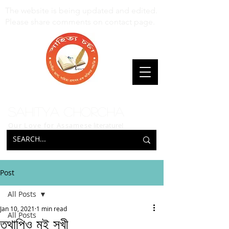
The website is being updated and edited.
Please share comments on contact page.
Sahitya Chorcha
Our Love for Assamese
literature!
Post
All Posts
Jan 10, 2021
1 min read
All Posts
তথাপিও মই সুখী