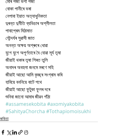
মোৰ পঁজা ভগা পঁজা
বোকা পানীৰে ভৰা
নেপাবা ইয়াত অত্যাধুনিকতা
দুৰন্ত দুৰ্নীতি ব্যভিচাৰ অশ্লীলতা 
পাবাপ্ৰেম মিঠামাত
সৌন্দৰ্যৰ সুৱাসী জাত
অনন্ত অক্ষয় অশ্ৰুৰে ধোৱা
যুগে যুগে অপূৰ্ণতাৰে বৈ যোৱা সূৰ্য তৃষা 
জীয়াই থকাৰ তৃষা শিৰত তুলি
অনাদৰ অবহলা জনমে মৰণে সহি
জীয়াই আছো আমি কৃচ্ছ্ৰ সংগ্ৰাম কৰি
হাবিয়ে বননিয়ে বাটে পথে
জীয়াই আছো ফুটুকা ফুলৰ দৰে
শুনিবা জানো আমাৰ জীৱন গাঁঠা
#assamesekobita
#axomiyakobita
#SahityaChorcha
#Tothapiomoisukhi
কবিতা