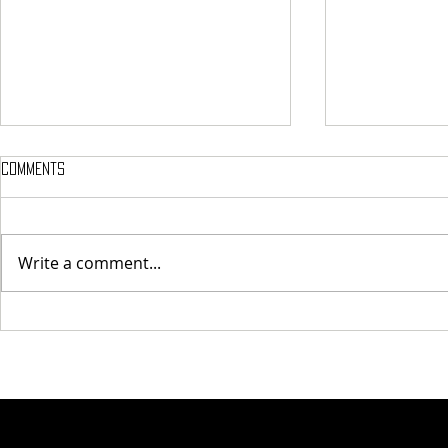
Comments
হেঙুলী ৰহণ
প্ৰেম বিৰোধী মই
Write a comment...