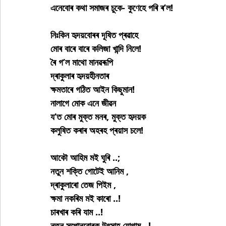
এনেবোৰ কথা সমাজৰ চুকে- কুণেহে পৰি ৰ’ল!
নিঃকিন হৃদয়বোৰৰ দূষিত প্ৰৱাহে
মোৰ বাৰে বাৰে কলিজা খান্দি নিলে!
ৰৈ গ’ল মাথো মানৱৰূপি
দ্ৰাকুলাৰ হৃদয়হীনতাৰ
ক্ষমতাৰে গঠিত আইন কিছুমান!
নালাগে মোক এনে জীৱন
য’ত মোৰ মুক্ত মনৰ, মুক্ত হৃদয়ক
কলুষিত কৰাৰ অহৰহ প্ৰয়াস চলে!
আকৌ আহিম মই ঘুৰি ..;
নতুন শক্তি গোটেই আনিম ,
দ্ৰাকুলাৰো তেজ পিইম ,
ক্ষমা নকৰিম মই কাৰো ..!
চাৰখাৰ কৰি যাম ..!
নতুন সপোনবোৰক উৎসাহ যোগাম ..!