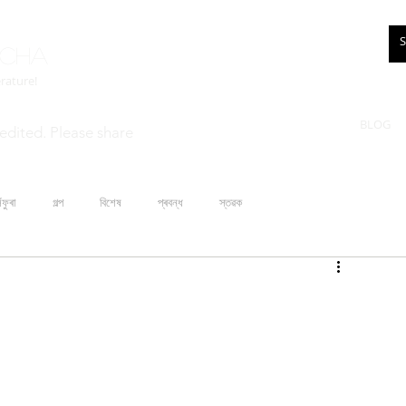
rcha
erature!
BLOG
edited. Please share
ঁফুৰা
গল্প
বিশেষ
প্ৰবন্ধ
স্তৱক