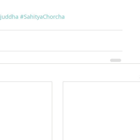
njuddha
#SahityaChorcha