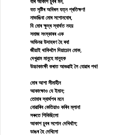
যাৰ আকাশ চুবৰ মন,
যত সৃষ্টিৰ অবিৰল যত্ন প্ৰতিক্ষণ!
নাভাঙিবা মোৰ সপোনবোৰ,
যি মোৰ ক্ষুদ্ৰ স্বাৰ্থত নহয়
সমাজ সংস্কাৰৰ এক
অভিনৱ উদাহৰণ হৈ ৰব!
জীয়াই থাকিবলৈ দিয়াচোন মোক,
দেখুৱাম মানুহে মানুহক
উচ্চাকাংক্ষী কৰাত আগুৱাই লৈ যোৱাৰ পথ!
মোৰ আশা সীমাহীন
আকাংক্ষাও যে ইমান;
তোমাৰ স্বাৰ্থপৰ মনে
নোৱাৰিব কেতিয়াও কৰিব ম্লান!
সৰুতে শিকিছিলো
আকাশ চুবৰ সপোন দেখিবলৈ;
ডাঙৰ হৈ দেখিলো