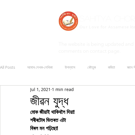
Sahitya Cho
Our Love for Assamese
lit
The website is being updated and 
comments on contact page.
All Posts
আমাৰ লেখক-লেখিকা
উপন্যাস
কৌতুক
কবিতা
জ্ঞান স
Jul 1, 2021
1 min read
জীৱন যুদ্ধ
মোক জীয়াই থাকিবলৈ দিয়া!
শৰীৰটোৰ ভিতৰত এটা
বিৰল মন গঢ়িছো!