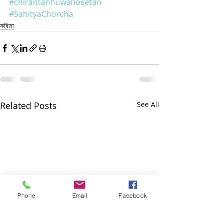
#chirantanhuwahosetan
#SahityaChorcha
কবিতা
Related Posts
See All
Phone
Email
Facebook