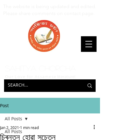
The website is being updated and edited.
Please share comments on contact page.
Sahitya Chorcha
Our Love for Assamese
literature!
Post
All Posts
Jan 2, 2021
1 min read
All Posts
চিৰন্তন হোৱা সচেতন