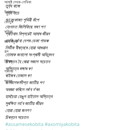
আমাৰ লেখক-লেখিকা
তুৰ্য্য বাজে
উপন্যাস
সূৰ্য্য নাচে
গণ হুংকাৰত পৃথিৱী কঁপে
কৌতুক
হেংদাংত জিলিকিছে মৰণ পণ
কবিতা
প্ৰতিবাদ বিপ্লৱেই আমাৰ জীৱন
থমকি নৰ’বা দেশৰ ডেকা গাভৰু
জ্ঞান সঁফুৰা
নিৰ্ভীক বীৰত্বৰে হোৱা আগুৱান
গল্প
তোমাক জনালো সংগ্ৰামী অভিনন্দন
বিশেষ
চিৰন্তন হৈ ৰোৱা সজাগ সচেতন
অস্তিত্ব ৰক্ষাৰ ৰণ
প্ৰবন্ধ
ৰাইজৰ তেজাল ৰণ
স্তৱক
জনজাগৰণদীপ্ত জাতীয় পণ
অবজ্ঞা কৰিলে নৰ’ব ন’ৰব
হামচৈয়া হেঙুল হাইতাল অস্তিত্ব
সুৰক্ষিত নহ’ব জাতীয় জীৱন
হোৱা হোৱা জনগণ
চিৰন্তন সচেতন
#assamesekobita
#axomiyakobita