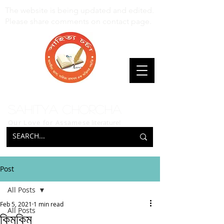
The website is being updated and edited.
Please share comments on contact page.
Sahitya Chorcha
Our Love for Assamese
literature!
Post
All Posts
Feb 5, 2021
1 min read
All Posts
কিমকিম