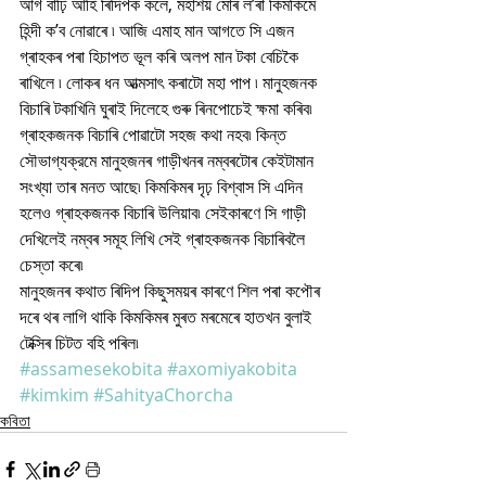
আগ বাঢ়ি আহি ৰিদিপক কলে, মহাশয় মোৰ ল’ৰা কিমকিমে 
হিন্দী ক’ব নোৱাৰে ৷ আজি এমাহ মান আগতে সি এজন 
গ্ৰাহকৰ পৰা হিচাপত ভূল কৰি অলপ মান টকা বেচিকৈ 
ৰাখিলে ৷ লোকৰ ধন আত্মসাৎ কৰাটো মহা পাপ ৷ মানুহজনক 
বিচাৰি টকাখিনি ঘুৰাই দিলেহে গুৰু ৰিনপোচেই ক্ষমা কৰিব৷
গ্ৰাহকজনক বিচাৰি পোৱাটো সহজ কথা নহব৷ কিন্ত 
সৌভাগ্যক্রমে মানুহজনৰ গাড়ীখনৰ নম্বৰটোৰ কেইটামান 
সংখ্যা তাৰ মনত আছে৷ কিমকিমৰ দৃঢ় বিশ্বাস সি এদিন 
হলেও গ্ৰাহকজনক বিচাৰি উলিয়াব৷ সেইকাৰণে সি গাড়ী 
দেখিলেই নম্বৰ সমূহ লিখি সেই গ্ৰাহকজনক বিচাৰিবলৈ 
চেস্তা কৰে৷
মানুহজনৰ কথাত ৰিদিপ কিছুসময়ৰ কাৰণে শিল পৰা কপৌৰ 
দৰে থৰ লাগি থাকি কিমকিমৰ মুৰত মৰমেৰে হাতখন বুলাই 
টেক্সিৰ চিটত বহি পৰিল৷
#assamesekobita
#axomiyakobita
#kimkim
#SahityaChorcha
কবিতা