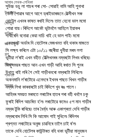
আমাৰ লেখক-লেখিকা
সুউচ্চ ডচু লা পাচৰ পৰা সো- সোৱাই নামি আহি পুনাখা 
উপন্যাস
ভেলী পোৱাৰ আগে আগে ড্ৰাইভাৰজনে টেক্সীখন সৰু 
হোটেল এখনৰ কাষত ৰখাই দিলে৷ তাত হেনো ভাল মমো 
কৌতুক
পোৱা যায় ৷ ৰিদিপে আকৌ ভূটানলৈ আহিলে ইয়াকৰ 
কবিতা
গাখীৰেদি বনোৱা কেয়া দাচি খাই হে ভাল পাই৷ মমো 
একপ্লেট অৰ্ডাৰ দি হোটেলৰ মেজখনত বহি থকাৰ মাজতে 
জ্ঞান সঁফুৰা
সি লক্ষ্য কৰিলে এটা ১০/১১ বছৰীয়া ধুনীয়া মৰম লগা 
গল্প
ভূটীয়া ল’ৰাই এখন বহীত টেক্সিখনৰৰ নম্বৰটো লিখব ধৰিছে৷ 
বিশেষ
কিছুসময়ৰ পাছত আন এখন গাড়ী আহি ৰখাত সি পুনৰ 
উধাতু খাই লৰি গৈ সেই গাড়ীখনৰো নম্বৰটো লিখিলে৷ 
প্ৰবন্ধ
অকনমানি ল’ৰাটোৱে এনেদৰে ইখনৰ পাছত খিখন গাড়ীৰ 
স্তৱক
নম্বৰ লিখা কাৰবাৰটো চাই ৰিদিপে খুব ৰঙ পালে ৷
আহিবৰ সময়ত মৰমতে লৰাটোৰ হাতৰ পৰা বহী খনলৈ চকু 
ফুৰাই ৰিদিপ আচৰিত হ’ল৷ লৰাটোৱে কমেও ৫শ মান গাড়ীৰ 
নম্বৰ টুকি ৰাখিছে৷ তাৰ ধৈৰ্য্য আৰু একাগ্ৰতা দেখি গাড়ীৰ 
নম্বৰবোৰ লিখি সি কি আমোদ পাই সুধিলে৷ ৰিদিপৰ 
প্ৰশ্নত লৰাটোৱে অবুজ চাৱনিৰে তালৈ চাই ৰ’ল৷
তাকে দেখি হোটেলৰ কাউন্টাৰত বহি থকা ভূটীয়া মানুহজন 