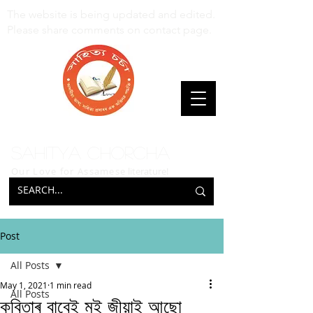
The website is being updated and edited.
Please share comments on contact page.
Sahitya Chorcha
Our Love for Assamese
literature!
Post
All Posts
May 1, 2021
1 min read
All Posts
কবিতাৰ বাবেই মই জীয়াই আছো