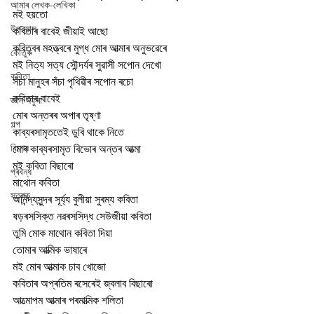
আমাৰ লেখক-লেখিকা
মই হয়তো
উপন্যাস
কবিতাৰ বাবেই জীয়াই আছো 
কবিত্বৰ মহত্ত্বৰে মুগ্ধ মোৰ আত্মাৰ অনুভৱেৰে
কৌতুক
মই নিত্য সত্য সৌন্দৰ্যৰ সুৱাসী সপোন দেখো
কবিতা
সঁচা মানুহৰ সঁচা পৃথিৱীৰ সপোন ৰচো 
কবিতাৰ বাবেই
জ্ঞান সঁফুৰা
মোৰ অন্তৰৰ অপাৰ তৃষ্ণা
গল্প
কাব্যৰসামৃততেই ডুবি থাকে নিতে
বিশেষ
মোৰ কাব্যৰসামৃত বিভোৰ অন্তৰ আত্মা 
মই কবিতা বিছাৰো
প্ৰবন্ধ
মাথোন কবিতা
স্তৱক
অনিন্দ্যসুন্দৰ সূৰ্য্য বুলীয়া সুৰম্য কবিতা
ষড়ৰসসিক্ত নৱৰসসিদ্ধ সেউজীয়া কবিতা 
তুমি মোক মাথোন কবিতা দিয়া
তোমাৰ আত্মিক ভাষাৰে
মই মোৰ আত্মাক চাব খোজো
কবিতাৰ অপ্ৰতিম ৰসেৰেই জ্বলাব বিছাৰো
আত্মোপম আত্মাৰ পৰমাত্মিক শলিতা 