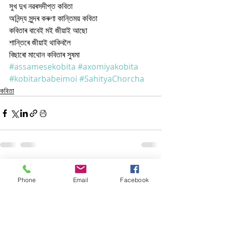
সুখ দুখ নৱৰসদীপ্ত কবিতা
অনিন্দ্য সুন্দৰ কৰুণা কান্তিময় কবিতা
কবিতাৰ বাবেই মই জীয়াই আছো
শান্তিৰে জীয়াই থাকিবলৈ
বিছাৰো মাথোন কবিতাৰ সুষমা
#assamesekobita
#axomiyakobita
#kobitarbabeimoi
#SahityaChorcha
কবিতা
Related Posts
See All
Phone
Email
Facebook