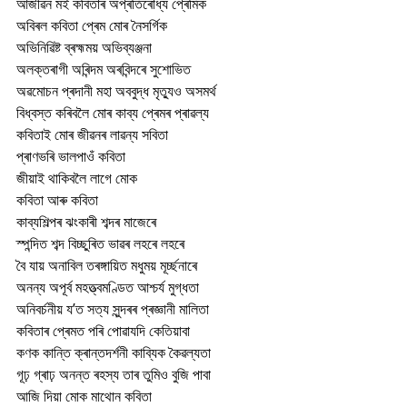
আজীৱন মই কবিতাৰ অপ্ৰতিৰোধ্য প্ৰেমিক
অবিৰল কবিতা প্ৰেম মোৰ নৈসৰ্গিক
অভিনিৱিষ্ট ব্ৰহ্মময় অভিব্যঞ্জনা
অলক্তৰাগী অৰিন্দম অৰবিন্দৰে সুশোভিত 
অৱমোচন প্ৰদানী মহা অববুদ্ধ মৃত্যুও অসমৰ্থ
বিধ্বস্ত কৰিবলৈ মোৰ কাব্য প্ৰেমৰ প্ৰাৱল্য
কবিতাই মোৰ জীৱনৰ লাৱন্য সবিতা
প্ৰাণভৰি ভালপাওঁ কবিতা
জীয়াই থাকিবলৈ লাগে মোক
কবিতা আৰু কবিতা 
কাব্যশিল্পৰ ঝংকাৰী শব্দৰ মাজেৰে
স্পন্দিত শব্দ বিচ্ছুৰিত ভাৱৰ লহৰে লহৰে
বৈ যায় অনাবিল তৰঙ্গায়িত মধুময় মূৰ্চ্ছনাৰে
অনন্য অপূৰ্ব মহত্ত্বমণ্ডিত আশ্চৰ্য মুগ্ধতা
অনিবৰ্চনীয় য’ত সত্য সুন্দৰৰ প্ৰজ্ঞানী মালিতা 
কবিতাৰ প্ৰেমত পৰি পোৱাযদি কেতিয়াবা
কণক কান্তি ক্ৰান্তদৰ্শনী কাব্যিক কৈৱল্যতা
গূঢ় গ্ৰাঢ় অনন্ত ৰহস্য তাৰ তুমিও বুজি পাবা 
আজি দিয়া মোক মাথোন কবিতা