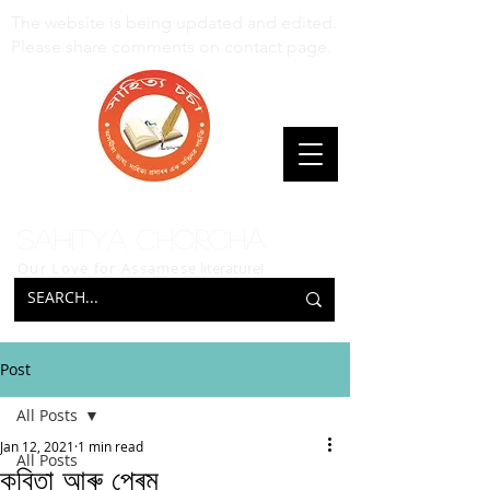
The website is being updated and edited.
Please share comments on contact page.
Sahitya Chorcha
Our Love for Assamese
literature!
Post
All Posts
Jan 12, 2021
1 min read
All Posts
কবিতা আৰু প্ৰেম