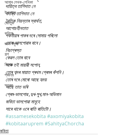
আমাৰ লেখক-লেখিকা
দায়িত্ব তাগিদাত নে
উপন্যাস
কৰ্তব্য তাগিদাত নে
নৈতিক নিয়ন্তাৰ স্বাৰ্থত,
কৌতুক
আপোচহীনতাত
কবিতা
পকনীয়াৰ পাকৰ দৰে সোমায় পৰিলো
তোক ভালপোৱাৰ বাবে।
জ্ঞান সঁফুৰা
নিচাগ্ৰস্ত
গল্প
কেৱল তোৰ বাবে
বিশেষ
আৰু তই মায়াৱী সপোন,
তোৰ শব্দৰ মায়াত প্ৰথম প্ৰেমৰ কঁপনি।
প্ৰবন্ধ
তোৰ দৰে মোৰো আছে হৃদয়
স্তৱক
আছে তাত ভৰি
প্ৰেম-ভালপোৱ ,দুখ-সুখ,মান-অভিমান
কবিতা ভালপোৱা মানুহে
সাৰে থাকে ওৰে ৰাতি ৰাতিটো।
#assamesekobita
#axomiyakobita
#kobitaaruprem
#SahityaChorcha
কবিতা