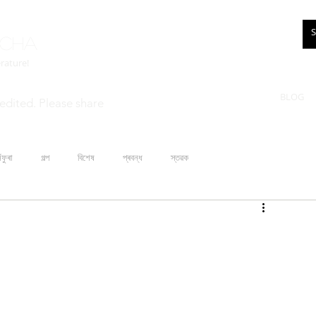
rcha
erature!
BLOG
edited. Please share
ঁফুৰা
গল্প
বিশেষ
প্ৰবন্ধ
স্তৱক