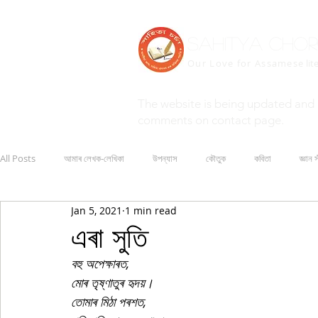
Sahitya Cho
Our Love for Assamese
lit
The website is being updated and 
comments on contact page.
All Posts
আমাৰ লেখক-লেখিকা
উপন্যাস
কৌতুক
কবিতা
জ্ঞান স
Jan 5, 2021
1 min read
এৰা সুতি
বহু অপেক্ষাৰত,
মোৰ তৃষ্ণাতুৰ হৃদয়।
তোমাৰ মিঠা পৰশত,