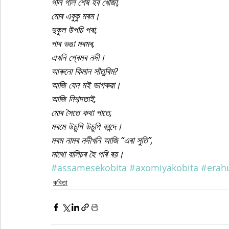
গলি গলি শেষ হব খোজা,
মোৰ এবুকু মৰম।
দুকূল উপচি পৰা,
পাৰ ভঙা মৰমৰ,
এখনি প্ৰেমৰ নদী।
আৰুনো কিমান সাঁতুৰিম?
আজি যেন মই ভাগৰুৱা।
আজি নিশব্দতাই,
মোৰ সৈতে কথা পাতে,
মৰমে উচুপি উচুপি কান্দে।
মৰম নামৰ নদীখনি আজি “এৰা সুতি”,
মাথো বালিচৰ হৈ পৰি ৰয়।
#assamesekobita
#axomiyakobita
#erahu
কবিতা