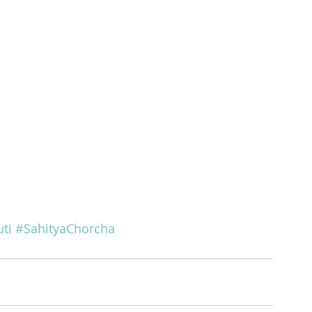
ti
#SahityaChorcha