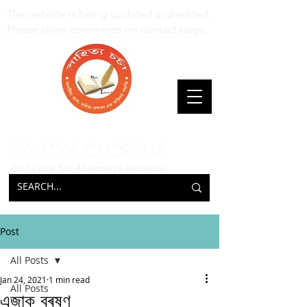
The website is being updated and edited.
Please share comments on contact page.
Sahitya Chorcha
Our Love for Assamese
literature!
Post
All Posts
Jan 24, 2021
1 min read
All Posts
এজাক বৰষুণ