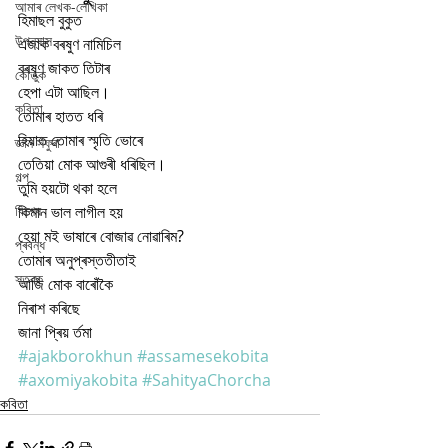
আমাৰ লেখক-লেখিকা
হিমাছল বুকুত
উপন্যাস
এজাক বৰষুণ নামিচিল
বৰষুণ জাকত তিটাৰ
কৌতুক
হেপা এটা আছিল। 
কবিতা
তোমাৰ হাতত ধৰি
হিয়াত তোমাৰ স্মৃতি ভোৰে
জ্ঞান সঁফুৰা
তেতিয়া মোক আগুৰী ধৰিছিল। 
গল্প
তুমি হয়টো থকা হলে
বিশেষ
কিমান ভাল লাগীল হয়
হেয়া মই ভাষাৰে বোজাৱ নোৱাৰিম? 
প্ৰবন্ধ
তোমাৰ অনুপ্ৰস্ততীতাই
স্তৱক
আজি মোক বাৰোঁকৈ
নিৰাশ কৰিছে
জানা প্ৰিয় ৰ্তমা
#ajakborokhun
#assamesekobita
#axomiyakobita
#SahityaChorcha
কবিতা