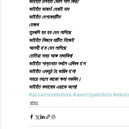
ভাইহঁত চলনাত ভোল গলি কিয়?
ভাইহঁত ভাষাওঁ হেৰাই যাব
ভাইহঁত দেশৰেমাটিত
তেজৰ
তুমৰলি হব হব যেন লাগিছে
ভাইহঁত নিজৰে মাটিত নিজেই
আলহী হ’ম যেন লাগিছে
তেতিয়া সময় আৰু নাথাকিব!
ভাইহঁত শান্তনাত শুবলৈ এৰিবৰ হ’ল
ভাইহঁত একমুঠ হৈ ভাৱিৰ হ’ল!
সময়ে নহলে কাকো ক্ষমা নকৰিব।
ভাইহঁত কথাবোৰ এয়াকে কলো!
#assamesekobita
#axomiyakobita
#eksin
কবিতা