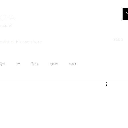
rcha
erature!
BLOG
edited. Please share
ঁফুৰা
গল্প
বিশেষ
প্ৰবন্ধ
স্তৱক