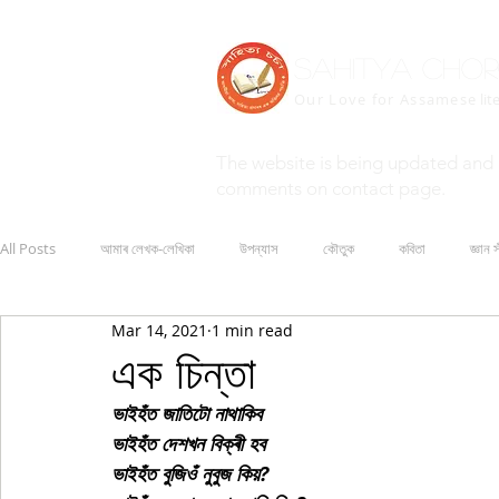
Sahitya Cho
Our Love for Assamese
lit
The website is being updated and 
comments on contact page.
All Posts
আমাৰ লেখক-লেখিকা
উপন্যাস
কৌতুক
কবিতা
জ্ঞান স
Mar 14, 2021
1 min read
এক চিন্তা
ভাইহঁত জাতিটো নাথাকিব
ভাইহঁত দেশখন বিক্ৰী হব
ভাইহঁত বুজিওঁ নুবুজ কিয়?