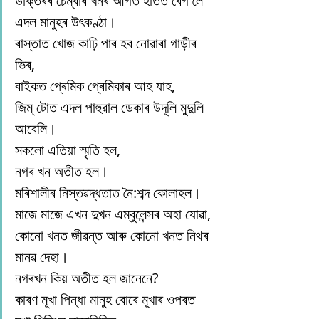
ডাক্তৰৰ চেম্বাৰ খনৰ আগত হাতত বেগ লৈ 
এদল মানুহৰ উৎকণ্ঠা।
ৰাস্তাত খোজ কাঢ়ি পাৰ হব নোৱাৰা গাড়ীৰ 
ভিৰ,
বাইকত প্ৰেমিক প্ৰেমিকাৰ আহ যাহ,
জিম্ টোত এদল পাহুৱাল ডেকাৰ উদূলি মুদুলি 
আবেলি।
সকলো এতিয়া স্মৃতি হল,
নগৰ খন অতীত হল।
মৰিশালীৰ নিস্তৱদ্ধতাত নৈ:শব্দ কোলাহল।
মাজে মাজে এখন দুখন এম্বুলেন্সৰ অহা যোৱা, 
কোনো খনত জীৱন্ত আৰু কোনো খনত নিথৰ 
মানৱ দেহা।
নগৰখন কিয় অতীত হল জানেনে?
কাৰণ মূখা পিন্ধা মানুহ বোৰে মূখাৰ ওপৰত 