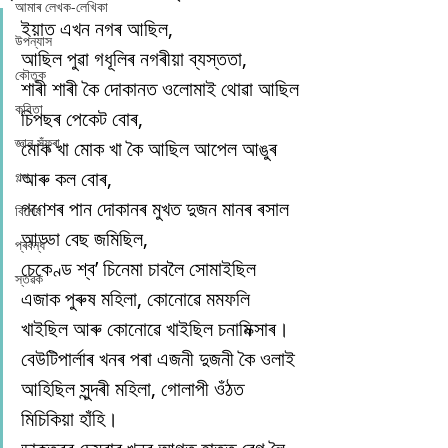
আমাৰ লেখক-লেখিকা
ইয়াত এখন নগৰ আছিল,
উপন্যাস
আছিল পুৱা গধূলিৰ নগৰীয়া ব্যস্ততা,
কৌতুক
শাৰী শাৰী কৈ দোকানত ওলোমাই থোৱা আছিল 
কবিতা
চিপছৰ পেকেট বোৰ,
জ্ঞান সঁফুৰা
মোক খা মোক খা কৈ আছিল আপেল আঙুৰ 
আৰু কল বোৰ,
গল্প
গণেশৰ পান দোকানৰ মুখত দুজন মানৰ ৰসাল 
বিশেষ
আড্ডা বেছ জমিছিল,
প্ৰবন্ধ
চেকেণ্ড শ্ব’ চিনেমা চাবলৈ সোমাইছিল 
স্তৱক
এজাক পুৰুষ মহিলা, কোনোৱে মমফলি 
খাইছিল আৰু কোনোৱে খাইছিল চনামিক্সাৰ।
বেউটিপাৰ্লাৰ খনৰ পৰা এজনী দুজনী কৈ ওলাই 
আহিছিল সুন্দৰী মহিলা, গোলাপী ওঁঠত 
মিচিকিয়া হাঁহি।