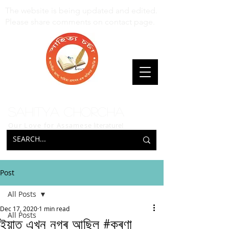
The website is being updated and edited.
Please share comments on contact page.
Sahitya Chorcha
Our Love for Assamese
literature!
Post
All Posts
Dec 17, 2020
1 min read
All Posts
ইয়াত এখন নগৰ আছিল #কৰণা