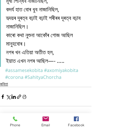
মূখা পিন্ধিব নাজানিছিল,
কদৰ্য হাত বোৰ ধুব নাজানিছিল,
হৃদয়ৰ দূৰত্ব বঢ়াই বঢ়াই শৰীৰৰ দূৰত্ব বঢ়াব 
নাজানিছিল।
কাৰো কথা নুশুনা আকোঁৰ গোজ আছিল 
মানুহবোৰ।
নগৰ খন এতিয়া অতীত হল,
ইয়াত এখন নগৰ আছিল—- …..
#assamesekobita
#axomiyakobita
#corona
#SahityaChorcha
কবিতা
Phone
Email
Facebook