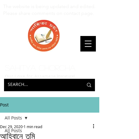
The website is being updated and edited.
Please share comments on contact page.
Sahitya Chorcha
Our Love for Assamese
literature!
Post
All Posts
Dec 29, 2020
1 min read
All Posts
আহিবানে তুমি