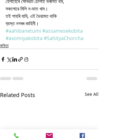
হেপাঁহেৰে সোনগুটি চোপাই ভৰাঁলত থম,
সকলোৱে মিলি ন-ভাত খাম।
তই পাহৰি যাবি, এই ভৈয়ামত থাকি
ব্যস্ত নগৰৰ কাহিনী।
#aahibanetumi
#assamesekobita
#axomiyakobita
#SahityaChorcha
কবিতা
Related Posts
See All