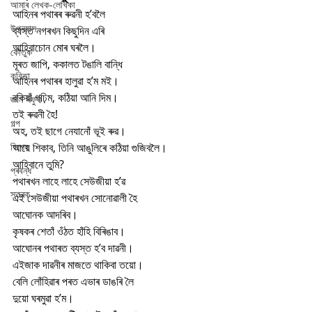
আমাৰ লেখক-লেখিকা
আহিনৰ পথাৰৰ ৰুৱনী হ’বলৈ
উপন্যাস
ব্যস্ত নগৰখন কিছুদিন এৰি
আহিবাচোন মোৰ ঘৰলৈ।
কৌতুক
মূৰত জাপি, ককালত টঙালি বান্ধি
কবিতা
আহিনৰ পথাৰৰ হালুৱা হ’ম মই।
বকিয়াঁ গঢ়িম, কঠিয়া আনি দিম।
জ্ঞান সঁফুৰা
তই ৰুৱনী হৈ!
গল্প
অহ, তই ছাগে নেযানোঁ ভূই ৰুৱ।
বিশেষ
আয়ে শিকাব, তিনি আঙুলিৰে কঠিয়া গুজিবলৈ।
আহিবানে তুমি?
প্ৰবন্ধ
পথাৰখন লাহে লাহে সেউজীয়া হ’ৱ
স্তৱক
এই সেউজীয়া পথাৰখন সোনোৱালী হৈ
আঘোনক আদৰিব।
কৃষকৰ শেতাঁ ওঁঠত হাঁহি বিৰিঙাব।
আঘোনৰ পথাৰত ব্যস্ত হ’ব দাৱনী।
এইজাক দাৱনীৰ মাজতে থাকিবা তয়ো।
বেলি লোঁহিৱাৰ পৰত এভাৰ ডাঙৰি লৈ
দুয়ো ঘৰমুৱা হ’ম।